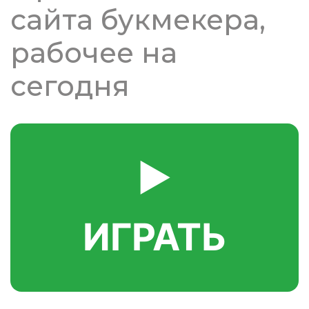
сайта букмекера,
рабочее на
сегодня
▶️
ИГРАТЬ