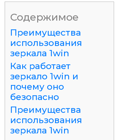
Содержимое
Преимущества
использования
зеркала 1win
Как работает
зеркало 1win и
почему оно
безопасно
Преимущества
использования
зеркала 1win