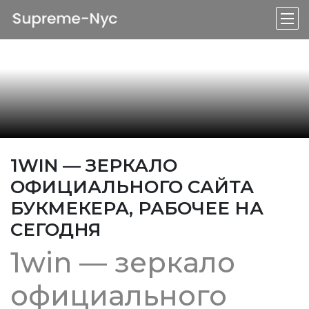
1WIN — ЗЕРКАЛО
ОФИЦИАЛЬНОГО САЙТА
БУКМЕКЕРА, РАБОЧЕЕ НА
СЕГОДНЯ
1win — зеркало
официального