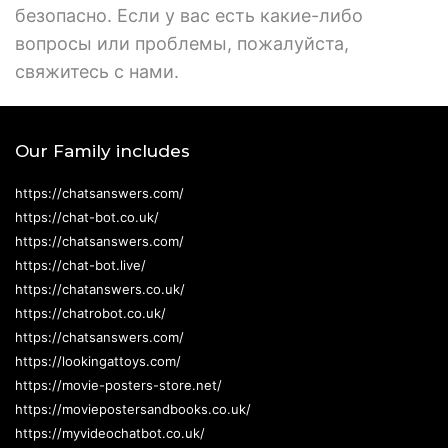
безопасно. Если у вас есть какие-либо
вопросы или проблемы, пожалуйста,
свяжитесь с нами.
Our Family includes
https://chatsanswers.com/
https://chat-bot.co.uk/
https://chatsanswers.com/
https://chat-bot.live/
https://chatanswers.co.uk/
https://chatrobot.co.uk/
https://chatsanswers.com/
https://lookingattoys.com/
https://movie-posters-store.net/
https://moviepostersandbooks.co.uk/
https://myvideochatbot.co.uk/