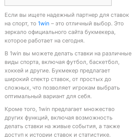
Если вы ищете надежный партнер для ставок
на спорт, то
1win
– это отличный выбор. Это
зеркало официального сайта букмекера,
которое работает на сегодня.
В 1win вы можете делать ставки на различные
виды спорта, включая футбол, баскетбол,
хоккей и другие. Букмекер предлагает
широкий спектр ставок, от простых до
сложных, что позволяет игрокам выбрать
оптимальный вариант для себя.
Кроме того, 1win предлагает множество
других функций, включая возможность
делать ставки на живые события, а также
доступ к истории ставок и статистике.