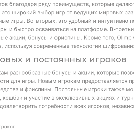
нтов благодаря ряду преимуществ, которые делаю
, это широкий выбор игр от ведущих мировых раз
ные игры. Во-вторых, это удобный и интуитивно 
ры и быстро осваиваться на платформе. В-третьи
ые акции, бонусы и фриспины. Кроме того, Olimp 
в, используя современные технологии шифровани
новых и постоянных игроков
окам разнообразные бонусы и акции, которые поз
ти для игры. Новым игрокам предоставляется п
едства и фриспины. Постоянные игроки также мо
т, кэшбэк и участие в эксклюзивных акциях и турн
довлетворить потребности всех игроков, независ
гроков.