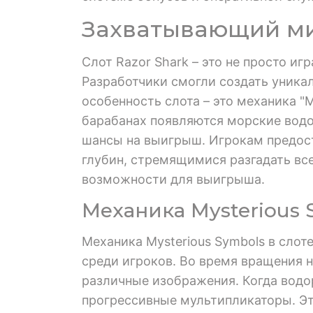
Захватывающий мир
Слот Razor Shark – это не просто иг
Разработчики смогли создать уника
особенность слота – это механика "M
барабанах появляются морские водо
шансы на выигрыш. Игрокам предос
глубин, стремящимися разгадать вс
возможности для выигрыша.
Механика Mysterious
Механика Mysterious Symbols в слот
среди игроков. Во время вращения 
различные изображения. Когда водо
прогрессивные мультипликаторы. Эт