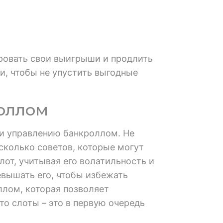
ировать свои выигрыши и продлить
и, чтобы не упустить выгодные
роллом
и и управлению банкроллом. Не
сколько советов, которые могут
от, учитывая его волатильность и
ревышать его, чтобы избежать
ллом, которая позволяет
то слоты – это в первую очередь