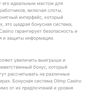
т его идеальным местом для
работчиков, включая слоты,
понятный интерфейс, который
х, это щедрая бонусная система,
Casino гарантирует безопасность и
я и защиты информации.
воляют увеличить выигрыши и
риветственный бонус, который
гут рассчитывать на различные
ирах. Бонусная система Olimp Casino
имо от их предпочтений и уровня