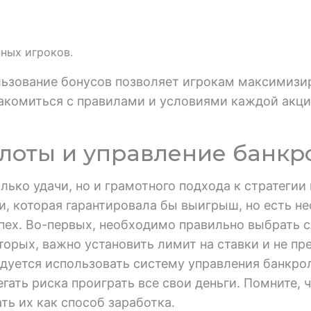
ных игроков.
ользование бонусов позволяет игрокам максимиз
акомиться с правилами и условиями каждой акци
слоты и управление банк
олько удачи, но и грамотного подхода к стратеги
, которая гарантировала бы выигрыш, но есть не
ех. Во-первых, необходимо правильно выбрать сл
вторых, важно установить лимит на ставки и не п
ндуется использовать систему управления банкро
гать риска проиграть все свои деньги. Помните, ч
ть их как способ заработка.