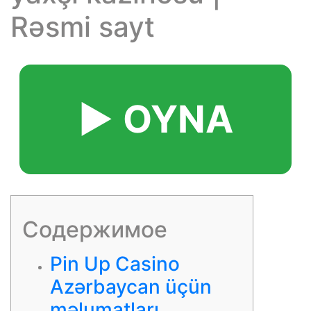
Rəsmi sayt
▶️ OYNA
Содержимое
Pin Up Casino
Azərbaycan üçün
məlumatları