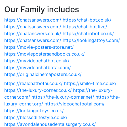
Our Family includes
https://chatsanswers.com/
https://chat-bot.co.uk/
https://chatsanswers.com/
https://chat-bot.live/
https://chatanswers.co.uk/
https://chatrobot.co.uk/
https://chatsanswers.com/
https://lookingattoys.com/
https://movie-posters-store.net/
https://moviepostersandbooks.co.uk/
https://myvideochatbot.co.uk/
https://myvideochatbotai.com/
https://originalcinemaposters.co.uk/
https://realchatbotai.co.uk/
https://smile-time.co.uk/
https://the-luxury-corner.co.uk/
https://the-luxury-
corner.com/
https://the-luxury-corner.net/
https://the-
luxury-corner.org/
https://videochatbotai.com/
https://lookingattoys.co.uk/
https://blessedlifestyle.co.uk/
https://avondalehousedentalsurgery.co.uk/