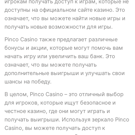
игрокам получать доступ к играм, которые не
доступны на официальном сайте казино. Это
означает, что вы можете найти новые игры и
получать новые возможности для игры.
Pinco Casino также предлагает различные
бонусы и акции, которые могут помочь вам
начать игру или увеличить ваш банк. Это
означает, что вы можете получать
дополнительные выигрыши и улучшать свои
шансы на победу.
В целом, Pinco Casino – это отличный выбор
для игроков, которые ищут безопасное и
честное казино, где они могут играть и
получать выигрыши. Используя зеркало Pinco
Casino, вы можете получать доступ к