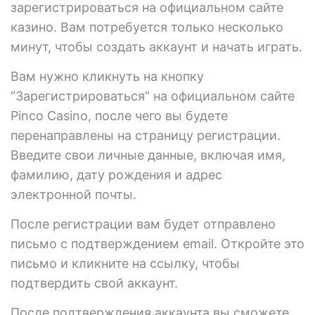
зарегистрироваться на официальном сайте
казино. Вам потребуется только несколько
минут, чтобы создать аккаунт и начать играть.
Вам нужно кликнуть на кнопку
“Зарегистрироваться” на официальном сайте
Pinco Casino, после чего вы будете
перенаправлены на страницу регистрации.
Введите свои личные данные, включая имя,
фамилию, дату рождения и адрес
электронной почты.
После регистрации вам будет отправлено
письмо с подтверждением email. Откройте это
письмо и кликните на ссылку, чтобы
подтвердить свой аккаунт.
После подтверждения аккаунта вы сможете