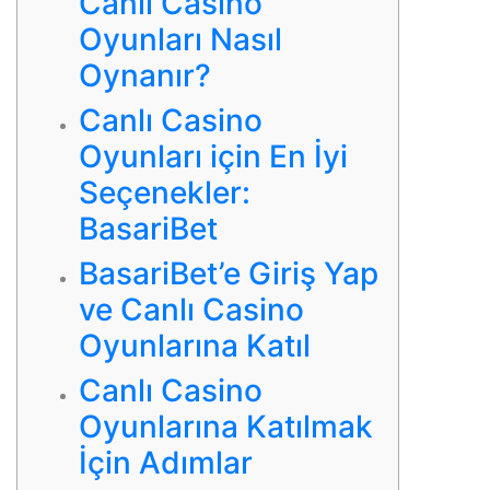
Canlı Casino
Oyunları Nasıl
Oynanır?
Canlı Casino
Oyunları için En İyi
Seçenekler:
BasariBet
BasariBet’e Giriş Yap
ve Canlı Casino
Oyunlarına Katıl
Canlı Casino
Oyunlarına Katılmak
İçin Adımlar