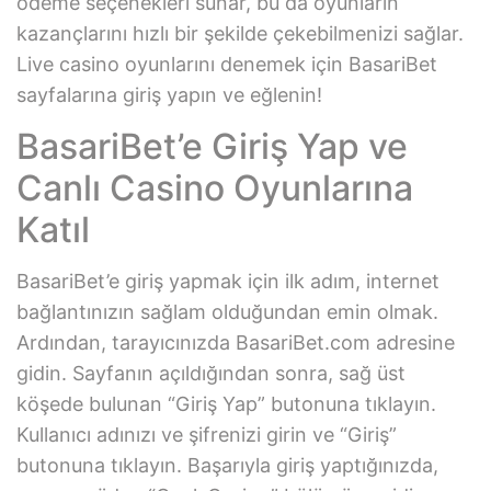
ödeme seçenekleri sunar, bu da oyunların
kazançlarını hızlı bir şekilde çekebilmenizi sağlar.
Live casino oyunlarını denemek için BasariBet
sayfalarına giriş yapın ve eğlenin!
BasariBet’e Giriş Yap ve
Canlı Casino Oyunlarına
Katıl
BasariBet’e giriş yapmak için ilk adım, internet
bağlantınızın sağlam olduğundan emin olmak.
Ardından, tarayıcınızda BasariBet.com adresine
gidin. Sayfanın açıldığından sonra, sağ üst
köşede bulunan “Giriş Yap” butonuna tıklayın.
Kullanıcı adınızı ve şifrenizi girin ve “Giriş”
butonuna tıklayın. Başarıyla giriş yaptığınızda,