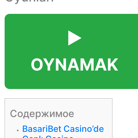
▶️
OYNAMAK
Содержимое
BasariBet Casino’de