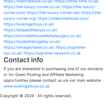
https://realchatbotai.co.uk/
https://smile-time.co.uk/
https://the-luxury-corner.co.uk/
https://the-luxury-
corner.com/
https://the-luxury-corner.net/
https://the-
luxury-corner.org/
https://videochatbotai.com/
https://lookingattoys.co.uk/
https://blessedlifestyle.co.uk/
https://avondalehousedentalsurgery.co.uk/
https://mydentistrugeley.co.uk/
https://vintagechanel.co.uk/
https://supreme-
nyc.co.uk/
https://supreme-newyork.co.uk
Contact info
If you are interested in purchasing one of our domains
or for Guest Posting and Affiliate Marketing
opportunities please contact us via our main website
www.lookingattoys.co.uk
Copyright © 2026 · All rights reserved.