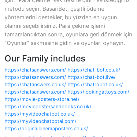
için, “Para Çekme” sekmesine gidin ve istediğiniz
metodu seçin. BasariBet, çeşitli ödeme
yöntemlerini destekler, bu yüzden en uygun
olanını seçebilirsiniz. Para çekme işlemi
tamamlandıktan sonra, oyunlara geri dönmek için
“Oyunlar” sekmesine gidin ve oyunları oynayın.
Our Family includes
https://chatsanswers.com/
https://chat-bot.co.uk/
https://chatsanswers.com/
https://chat-bot.live/
https://chatanswers.co.uk/
https://chatrobot.co.uk/
https://chatsanswers.com/
https://lookingattoys.com/
https://movie-posters-store.net/
https://moviepostersandbooks.co.uk/
https://myvideochatbot.co.uk/
https://myvideochatbotai.com/
https://originalcinemaposters.co.uk/