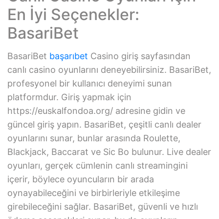
En İyi Seçenekler:
BasariBet
BasariBet
başarıbet
Casino giriş sayfasından
canlı casino oyunlarını deneyebilirsiniz. BasariBet,
profesyonel bir kullanıcı deneyimi sunan
platformdur. Giriş yapmak için
https://euskalfondoa.org/ adresine gidin ve
güncel giriş yapın. BasariBet, çeşitli canlı dealer
oyunlarını sunar, bunlar arasında Roulette,
Blackjack, Baccarat ve Sic Bo bulunur. Live dealer
oyunları, gerçek cümlenin canlı streamingini
içerir, böylece oyuncuların bir arada
oynayabileceğini ve birbirleriyle etkileşime
girebileceğini sağlar. BasariBet, güvenli ve hızlı