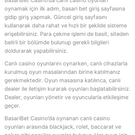
BasariBet Casino’da canlı casino oyunları
oynamak için ilk adım, basari bet giriş sayfasına
gidip giriş yapmak. Güncel giriş sayfasını
kullanarak daha rahat ve hızlı bir şekilde sisteme
erişebilirsiniz. Para çekme işlemi de basit, siteden
belirli bir bölümde bulunup gerekli bilgileri
doldurarak yapabilirsiniz.
Canlı casino oyunlarını oynarken, canlı cihazlarla
kurulmuş oyun masalarından birine katılmanız
gerekmektedir. Oyun masasına katılınca, canlı
dealer ile iletişim kurarak oyunları başlatabilirsiniz.
Dealer, oyunları yönetir ve oyuncularla etkileşime
geçer.
BasariBet Casino’da oynanan canlı casino
oyunları arasında blackjack, rolet, baccarat ve