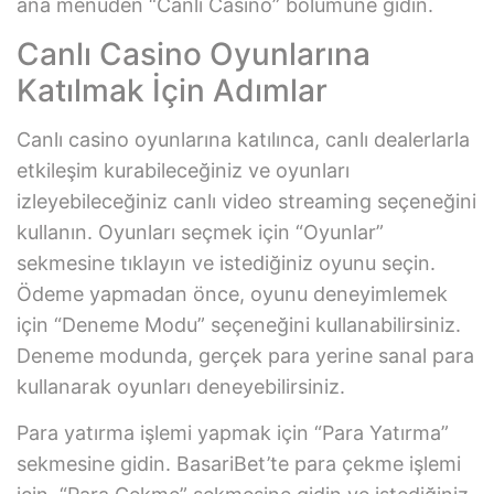
ana menüden “Canlı Casino” bölümüne gidin.
Canlı Casino Oyunlarına
Katılmak İçin Adımlar
Canlı casino oyunlarına katılınca, canlı dealerlarla
etkileşim kurabileceğiniz ve oyunları
izleyebileceğiniz canlı video streaming seçeneğini
kullanın. Oyunları seçmek için “Oyunlar”
sekmesine tıklayın ve istediğiniz oyunu seçin.
Ödeme yapmadan önce, oyunu deneyimlemek
için “Deneme Modu” seçeneğini kullanabilirsiniz.
Deneme modunda, gerçek para yerine sanal para
kullanarak oyunları deneyebilirsiniz.
Para yatırma işlemi yapmak için “Para Yatırma”
sekmesine gidin. BasariBet’te para çekme işlemi