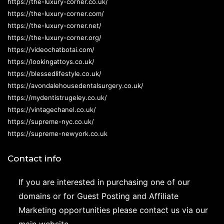
https://the-luxury-corner.co.uk/
https://the-luxury-corner.com/
https://the-luxury-corner.net/
https://the-luxury-corner.org/
https://videochatbotai.com/
https://lookingattoys.co.uk/
https://blessedlifestyle.co.uk/
https://avondalehousedentalsurgery.co.uk/
https://mydentistrugeley.co.uk/
https://vintagechanel.co.uk/
https://supreme-nyc.co.uk/
https://supreme-newyork.co.uk
Contact info
If you are interested in purchasing one of our
domains or for Guest Posting and Affiliate
Marketing opportunities please contact us via our