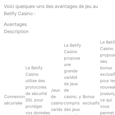
Voici quelques-uns des avantages de jeu au
Betify Casino :
Avantages
Description
Le Beti
Le Betify
Casino
Casino
propos
propose
des
une
Le Betify
bonus
grande
Casino
exclusi
variété
utilise des
pour le
de jeux
protocoles
nouvea
Jeux
de
de sécurité
joueurs
Connexion
de
casino, y
Bonus
SSL pour
ce qui
sécurisée
casino
compris
exclusifs
protéger
vous
variés
des jeux
vos données
permet