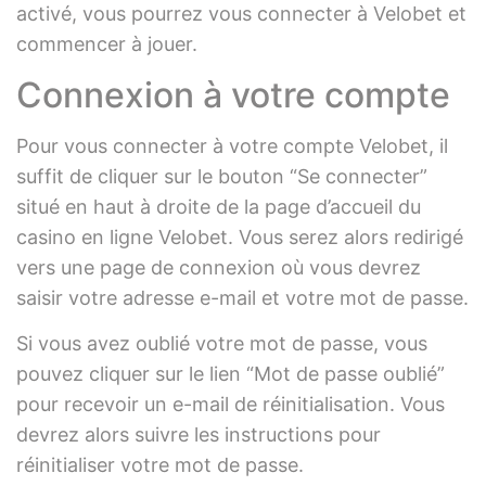
activé, vous pourrez vous connecter à Velobet et
commencer à jouer.
Connexion à votre compte
Pour vous connecter à votre compte Velobet, il
suffit de cliquer sur le bouton “Se connecter”
situé en haut à droite de la page d’accueil du
casino en ligne Velobet. Vous serez alors redirigé
vers une page de connexion où vous devrez
saisir votre adresse e-mail et votre mot de passe.
Si vous avez oublié votre mot de passe, vous
pouvez cliquer sur le lien “Mot de passe oublié”
pour recevoir un e-mail de réinitialisation. Vous
devrez alors suivre les instructions pour
réinitialiser votre mot de passe.