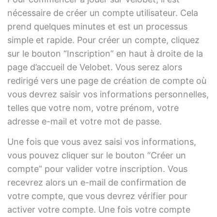
nécessaire de créer un compte utilisateur. Cela
prend quelques minutes et est un processus
simple et rapide. Pour créer un compte, cliquez
sur le bouton “Inscription” en haut à droite de la
page d’accueil de Velobet. Vous serez alors
redirigé vers une page de création de compte où
vous devrez saisir vos informations personnelles,
telles que votre nom, votre prénom, votre
adresse e-mail et votre mot de passe.
Une fois que vous avez saisi vos informations,
vous pouvez cliquer sur le bouton “Créer un
compte” pour valider votre inscription. Vous
recevrez alors un e-mail de confirmation de
votre compte, que vous devrez vérifier pour
activer votre compte. Une fois votre compte