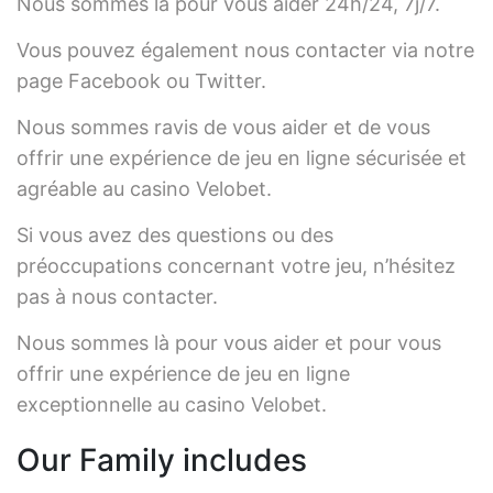
Nous sommes là pour vous aider 24h/24, 7j/7.
Vous pouvez également nous contacter via notre
page Facebook ou Twitter.
Nous sommes ravis de vous aider et de vous
offrir une expérience de jeu en ligne sécurisée et
agréable au casino Velobet.
Si vous avez des questions ou des
préoccupations concernant votre jeu, n’hésitez
pas à nous contacter.
Nous sommes là pour vous aider et pour vous
offrir une expérience de jeu en ligne
exceptionnelle au casino Velobet.
Our Family includes