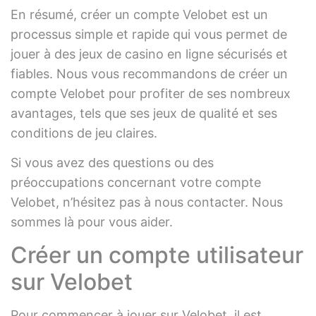
En résumé, créer un compte Velobet est un
processus simple et rapide qui vous permet de
jouer à des jeux de casino en ligne sécurisés et
fiables. Nous vous recommandons de créer un
compte Velobet pour profiter de ses nombreux
avantages, tels que ses jeux de qualité et ses
conditions de jeu claires.
Si vous avez des questions ou des
préoccupations concernant votre compte
Velobet, n’hésitez pas à nous contacter. Nous
sommes là pour vous aider.
Créer un compte utilisateur
sur Velobet
Pour commencer à jouer sur Velobet, il est