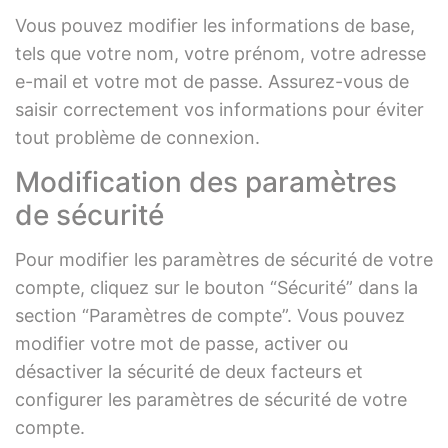
Vous pouvez modifier les informations de base,
tels que votre nom, votre prénom, votre adresse
e-mail et votre mot de passe. Assurez-vous de
saisir correctement vos informations pour éviter
tout problème de connexion.
Modification des paramètres
de sécurité
Pour modifier les paramètres de sécurité de votre
compte, cliquez sur le bouton “Sécurité” dans la
section “Paramètres de compte”. Vous pouvez
modifier votre mot de passe, activer ou
désactiver la sécurité de deux facteurs et
configurer les paramètres de sécurité de votre
compte.