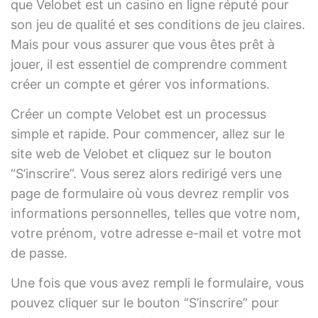
que Velobet est un casino en ligne réputé pour
son jeu de qualité et ses conditions de jeu claires.
Mais pour vous assurer que vous êtes prêt à
jouer, il est essentiel de comprendre comment
créer un compte et gérer vos informations.
Créer un compte Velobet est un processus
simple et rapide. Pour commencer, allez sur le
site web de Velobet et cliquez sur le bouton
“S’inscrire”. Vous serez alors redirigé vers une
page de formulaire où vous devrez remplir vos
informations personnelles, telles que votre nom,
votre prénom, votre adresse e-mail et votre mot
de passe.
Une fois que vous avez rempli le formulaire, vous
pouvez cliquer sur le bouton “S’inscrire” pour