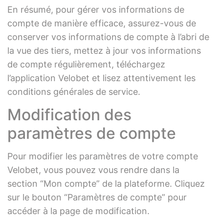
En résumé, pour gérer vos informations de
compte de manière efficace, assurez-vous de
conserver vos informations de compte à l’abri de
la vue des tiers, mettez à jour vos informations
de compte régulièrement, téléchargez
l’application Velobet et lisez attentivement les
conditions générales de service.
Modification des
paramètres de compte
Pour modifier les paramètres de votre compte
Velobet, vous pouvez vous rendre dans la
section “Mon compte” de la plateforme. Cliquez
sur le bouton “Paramètres de compte” pour
accéder à la page de modification.