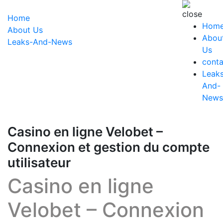
Home
Hom
About Us
Abou
Leaks-And-News
Us
conta
Leak
And-
News
Casino en ligne Velobet –
Connexion et gestion du compte
utilisateur
Casino en ligne
Velobet – Connexion