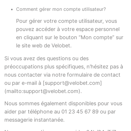
Comment gérer mon compte utilisateur?
Pour gérer votre compte utilisateur, vous
pouvez accéder à votre espace personnel
en cliquant sur le bouton “Mon compte” sur
le site web de Velobet.
Si vous avez des questions ou des
préoccupations plus spécifiques, n’hésitez pas à
nous contacter via notre formulaire de contact
ou par e-mail à [support@velobet.com]
(mailto:support@velobet.com).
Nous sommes également disponibles pour vous
aider par téléphone au 01 23 45 67 89 ou par
messagerie instantanée.