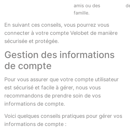
amis ou des
de
famille.
En suivant ces conseils, vous pourrez vous
connecter à votre compte Velobet de manière
sécurisée et protégée.
Gestion des informations
de compte
Pour vous assurer que votre compte utilisateur
est sécurisé et facile à gérer, nous vous
recommandons de prendre soin de vos
informations de compte.
Voici quelques conseils pratiques pour gérer vos
informations de compte :