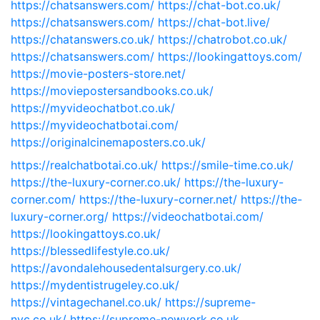
https://chatsanswers.com/
https://chat-bot.co.uk/
https://chatsanswers.com/
https://chat-bot.live/
https://chatanswers.co.uk/
https://chatrobot.co.uk/
https://chatsanswers.com/
https://lookingattoys.com/
https://movie-posters-store.net/
https://moviepostersandbooks.co.uk/
https://myvideochatbot.co.uk/
https://myvideochatbotai.com/
https://originalcinemaposters.co.uk/
https://realchatbotai.co.uk/
https://smile-time.co.uk/
https://the-luxury-corner.co.uk/
https://the-luxury-
corner.com/
https://the-luxury-corner.net/
https://the-
luxury-corner.org/
https://videochatbotai.com/
https://lookingattoys.co.uk/
https://blessedlifestyle.co.uk/
https://avondalehousedentalsurgery.co.uk/
https://mydentistrugeley.co.uk/
https://vintagechanel.co.uk/
https://supreme-
nyc.co.uk/
https://supreme-newyork.co.uk