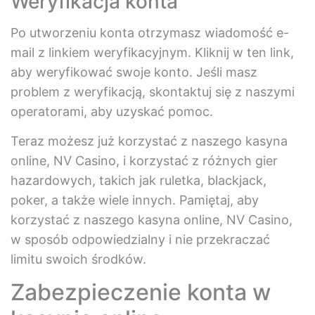
Weryfikacja konta
Po utworzeniu konta otrzymasz wiadomość e-
mail z linkiem weryfikacyjnym. Kliknij w ten link,
aby weryfikować swoje konto. Jeśli masz
problem z weryfikacją, skontaktuj się z naszymi
operatorami, aby uzyskać pomoc.
Teraz możesz już korzystać z naszego kasyna
online, NV Casino, i korzystać z różnych gier
hazardowych, takich jak ruletka, blackjack,
poker, a także wiele innych. Pamiętaj, aby
korzystać z naszego kasyna online, NV Casino,
w sposób odpowiedzialny i nie przekraczać
limitu swoich środków.
Zabezpieczenie konta w