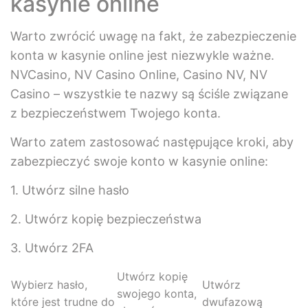
kasynie online
Warto zwrócić uwagę na fakt, że zabezpieczenie
konta w kasynie online jest niezwykle ważne.
NVCasino, NV Casino Online, Casino NV, NV
Casino – wszystkie te nazwy są ściśle związane
z bezpieczeństwem Twojego konta.
Warto zatem zastosować następujące kroki, aby
zabezpieczyć swoje konto w kasynie online:
1. Utwórz silne hasło
2. Utwórz kopię bezpieczeństwa
3. Utwórz 2FA
Utwórz kopię
Wybierz hasło,
Utwórz
swojego konta,
które jest trudne do
dwufazową