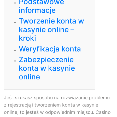
Podstawowe
informacje
Tworzenie konta w
kasynie online –
kroki
Weryfikacja konta
Zabezpieczenie
konta w kasynie
online
Jeśli szukasz sposobu na rozwiązanie problemu
z rejestracją i tworzeniem konta w kasynie
online, to jesteś w odpowiednim miejscu. Casino