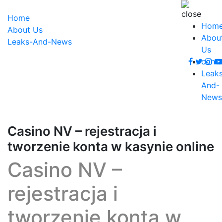
Home
Hom
About Us
Abou
Leaks-And-News
Us
conta
Leak
And-
News
Casino NV – rejestracja i
tworzenie konta w kasynie online
Casino NV –
rejestracja i
tworzenie konta w