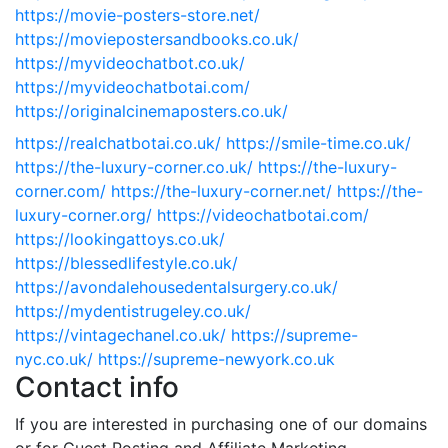
https://movie-posters-store.net/
https://moviepostersandbooks.co.uk/
https://myvideochatbot.co.uk/
https://myvideochatbotai.com/
https://originalcinemaposters.co.uk/
https://realchatbotai.co.uk/
https://smile-time.co.uk/
https://the-luxury-corner.co.uk/
https://the-luxury-
corner.com/
https://the-luxury-corner.net/
https://the-
luxury-corner.org/
https://videochatbotai.com/
https://lookingattoys.co.uk/
https://blessedlifestyle.co.uk/
https://avondalehousedentalsurgery.co.uk/
https://mydentistrugeley.co.uk/
https://vintagechanel.co.uk/
https://supreme-
nyc.co.uk/
https://supreme-newyork.co.uk
Contact info
If you are interested in purchasing one of our domains