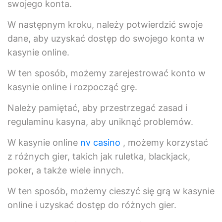
swojego konta.
W następnym kroku, należy potwierdzić swoje
dane, aby uzyskać dostęp do swojego konta w
kasynie online.
W ten sposób, możemy zarejestrować konto w
kasynie online i rozpocząć grę.
Należy pamiętać, aby przestrzegać zasad i
regulaminu kasyna, aby uniknąć problemów.
W kasynie online
nv casino
, możemy korzystać
z różnych gier, takich jak ruletka, blackjack,
poker, a także wiele innych.
W ten sposób, możemy cieszyć się grą w kasynie
online i uzyskać dostęp do różnych gier.