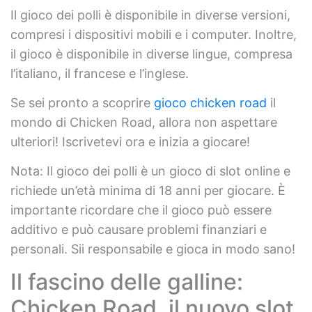
Il gioco dei polli è disponibile in diverse versioni,
compresi i dispositivi mobili e i computer. Inoltre,
il gioco è disponibile in diverse lingue, compresa
l’italiano, il francese e l’inglese.
Se sei pronto a scoprire
gioco chicken road
il
mondo di Chicken Road, allora non aspettare
ulteriori! Iscrivetevi ora e inizia a giocare!
Nota: Il gioco dei polli è un gioco di slot online e
richiede un’età minima di 18 anni per giocare. È
importante ricordare che il gioco può essere
additivo e può causare problemi finanziari e
personali. Sii responsabile e gioca in modo sano!
Il fascino delle galline:
Chicken Road, il nuovo slot