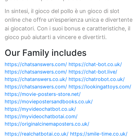
In sintesi, il gioco del pollo è un gioco di slot
online che offre un’esperienza unica e divertente
ai giocatori. Con i suoi bonus e caratteristiche, il
gioco può aiutarti a vincere e divertirti.
Our Family includes
https://chatsanswers.com/
https://chat-bot.co.uk/
https://chatsanswers.com/
https://chat-bot.live/
https://chatanswers.co.uk/
https://chatrobot.co.uk/
https://chatsanswers.com/
https://lookingattoys.com/
https://movie-posters-store.net/
https://moviepostersandbooks.co.uk/
https://myvideochatbot.co.uk/
https://myvideochatbotai.com/
https://originalcinemaposters.co.uk/
https://realchatbotai.co.uk/
https://smile-time.co.uk/