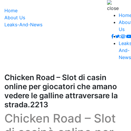
Home
Hom
About Us
Abou
Leaks-And-News
Us
conta
Leak
And-
News
Chicken Road – Slot di casin
online per giocatori che amano
vedere le galline attraversare la
strada.2213
Chicken Road – Slot