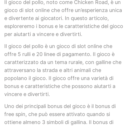
Il gioco del pollo, noto come Chicken Road, è un
gioco di slot online che offre un’esperienza unica
e divertente ai giocatori. In questo articolo,
esploreremo i bonus e le caratteristiche del gioco
per aiutarti a vincere e divertirti.
Il gioco del pollo è un gioco di slot online che
offre 5 rulli e 20 linee di pagamento. Il gioco è
caratterizzato da un tema rurale, con galline che
attraversano la strada e altri animali che
popolano il gioco. Il gioco offre una varietà di
bonus e caratteristiche che possono aiutarti a
vincere e divertirti.
Uno dei principali bonus del gioco è il bonus di
free spin, che può essere attivato quando si
ottiene almeno 3 simboli di gallina. Il bonus di