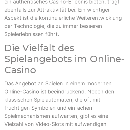
ein authentisches Casino-Erlebnis bieten, trägt
ebenfalls zur Attraktivität bei. Ein wichtiger
Aspekt ist die kontinuierliche Weiterentwicklung
der Technologie, die zu immer besseren
Spielerlebnissen führt.
Die Vielfalt des
Spielangebots im Online-
Casino
Das Angebot an Spielen in einem modernen
Online-Casino ist beeindruckend. Neben den
klassischen Spielautomaten, die oft mit
fruchtigen Symbolen und einfachen
Spielmechanismen aufwarten, gibt es eine
Vielzahl von Video-Slots mit aufwendigen