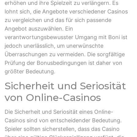
erhöhen und ihre Spielzeit zu verlängern. Es
lohnt sich, die Angebote verschiedener Casinos
zu vergleichen und das für sich passende
Angebot auszuwählen. Ein
verantwortungsbewusster Umgang mit Boni ist
jedoch unerlässlich, um unerwünschte
Überraschungen zu vermeiden. Die sorgfältige
Prüfung der Bonusbedingungen ist daher von
größter Bedeutung.
Sicherheit und Seriosität
von Online-Casinos
Die Sicherheit und Seriosität eines Online-
Casinos sind von entscheidender Bedeutung.
Spieler sollten sicherstellen, dass das Casino