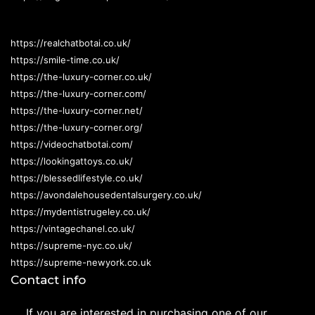
https://realchatbotai.co.uk/
https://smile-time.co.uk/
https://the-luxury-corner.co.uk/
https://the-luxury-corner.com/
https://the-luxury-corner.net/
https://the-luxury-corner.org/
https://videochatbotai.com/
https://lookingattoys.co.uk/
https://blessedlifestyle.co.uk/
https://avondalehousedentalsurgery.co.uk/
https://mydentistrugeley.co.uk/
https://vintagechanel.co.uk/
https://supreme-nyc.co.uk/
https://supreme-newyork.co.uk
Contact info
If you are interested in purchasing one of our