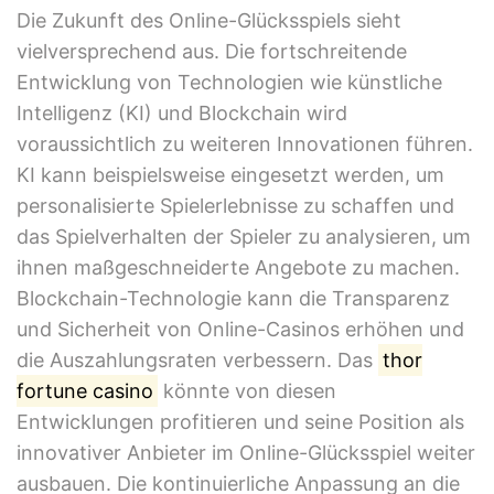
Die Zukunft des Online-Glücksspiels sieht
vielversprechend aus. Die fortschreitende
Entwicklung von Technologien wie künstliche
Intelligenz (KI) und Blockchain wird
voraussichtlich zu weiteren Innovationen führen.
KI kann beispielsweise eingesetzt werden, um
personalisierte Spielerlebnisse zu schaffen und
das Spielverhalten der Spieler zu analysieren, um
ihnen maßgeschneiderte Angebote zu machen.
Blockchain-Technologie kann die Transparenz
und Sicherheit von Online-Casinos erhöhen und
die Auszahlungsraten verbessern. Das
thor
fortune casino
könnte von diesen
Entwicklungen profitieren und seine Position als
innovativer Anbieter im Online-Glücksspiel weiter
ausbauen. Die kontinuierliche Anpassung an die