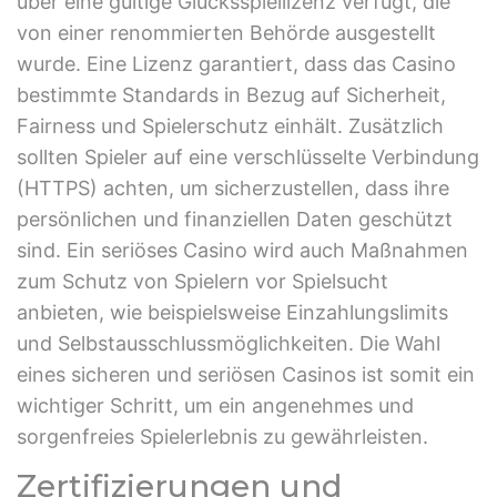
über eine gültige Glücksspiellizenz verfügt, die
von einer renommierten Behörde ausgestellt
wurde. Eine Lizenz garantiert, dass das Casino
bestimmte Standards in Bezug auf Sicherheit,
Fairness und Spielerschutz einhält. Zusätzlich
sollten Spieler auf eine verschlüsselte Verbindung
(HTTPS) achten, um sicherzustellen, dass ihre
persönlichen und finanziellen Daten geschützt
sind. Ein seriöses Casino wird auch Maßnahmen
zum Schutz von Spielern vor Spielsucht
anbieten, wie beispielsweise Einzahlungslimits
und Selbstausschlussmöglichkeiten. Die Wahl
eines sicheren und seriösen Casinos ist somit ein
wichtiger Schritt, um ein angenehmes und
sorgenfreies Spielerlebnis zu gewährleisten.
Zertifizierungen und