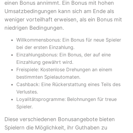
einen Bonus annimmt. Ein Bonus mit hohen
Umsatzbedingungen kann sich am Ende als
weniger vorteilhaft erweisen, als ein Bonus mit
niedrigen Bedingungen.
Willkommensbonus: Ein Bonus für neue Spieler
bei der ersten Einzahlung.
Einzahlungsbonus: Ein Bonus, der auf eine
Einzahlung gewährt wird.
Freispiele: Kostenlose Drehungen an einem
bestimmten Spielautomaten.
Cashback: Eine Rückerstattung eines Teils des
Verlustes.
Loyalitätsprogramme: Belohnungen für treue
Spieler.
Diese verschiedenen Bonusangebote bieten
Spielern die Möglichkeit, ihr Guthaben zu