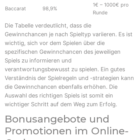
1€ – 1000€ pro
Baccarat
98,9%
Runde
Die Tabelle verdeutlicht, dass die
Gewinnchancen je nach Spieltyp variieren. Es ist
wichtig, sich vor dem Spielen über die
spezifischen Gewinnchancen des jeweiligen
Spiels zu informieren und
verantwortungsbewusst zu spielen. Ein gutes
Verständnis der Spielregeln und -strategien kann
die Gewinnchancen ebenfalls erhöhen. Die
Auswahl des richtigen Spiels ist somit ein
wichtiger Schritt auf dem Weg zum Erfolg.
Bonusangebote und
Promotionen im Online-