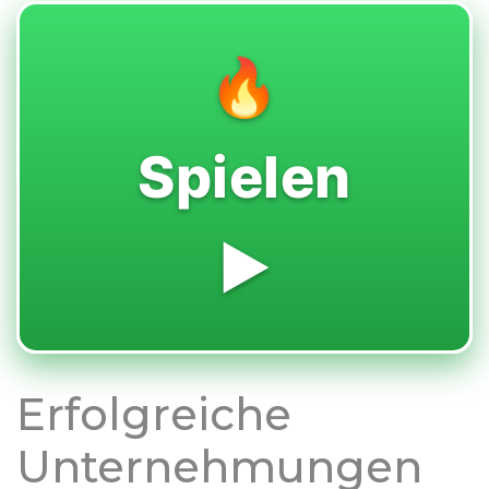
🔥
Spielen
▶️
Erfolgreiche
Unternehmungen