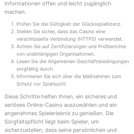
Informationen offen und leicht zugänglich
machen.
Prüfen Sie die Gültigkeit der Glücksspiellizenz.
Stellen Sie sicher, dass das Casino eine
verschlüsselte Verbindung (HTTPS) verwendet.
Achten Sie auf Zertifizierungen und Prüfberichte
von unabhängigen Organisationen.
Lesen Sie die Allgemeinen Geschäftsbedingungen
sorgfältig durch.
Informieren Sie sich über die Maßnahmen zum
Schutz vor Spielsucht.
Diese Schritte helfen Ihnen, ein sicheres und
seriöses Online-Casino auszuwählen und ein
angenehmes Spielerlebnis zu genießen. Die
Sorgfaltspflicht liegt beim Spieler, um
sicherzustellen, dass seine persönlichen und