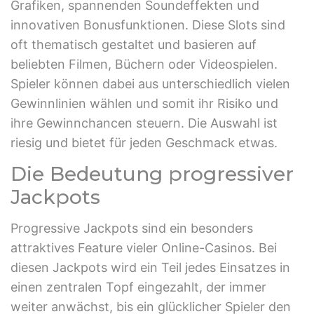
Grafiken, spannenden Soundeffekten und
innovativen Bonusfunktionen. Diese Slots sind
oft thematisch gestaltet und basieren auf
beliebten Filmen, Büchern oder Videospielen.
Spieler können dabei aus unterschiedlich vielen
Gewinnlinien wählen und somit ihr Risiko und
ihre Gewinnchancen steuern. Die Auswahl ist
riesig und bietet für jeden Geschmack etwas.
Die Bedeutung progressiver
Jackpots
Progressive Jackpots sind ein besonders
attraktives Feature vieler Online-Casinos. Bei
diesen Jackpots wird ein Teil jedes Einsatzes in
einen zentralen Topf eingezahlt, der immer
weiter anwächst, bis ein glücklicher Spieler den