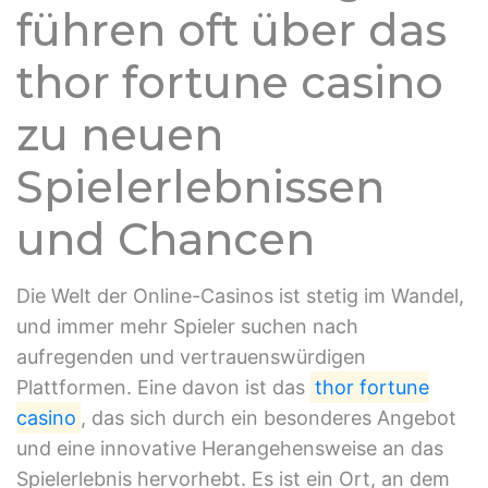
führen oft über das
thor fortune casino
zu neuen
Spielerlebnissen
und Chancen
Die Welt der Online-Casinos ist stetig im Wandel,
und immer mehr Spieler suchen nach
aufregenden und vertrauenswürdigen
Plattformen. Eine davon ist das
thor fortune
casino
, das sich durch ein besonderes Angebot
und eine innovative Herangehensweise an das
Spielerlebnis hervorhebt. Es ist ein Ort, an dem