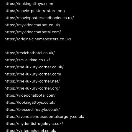
https://lookingattoys.com/
https://movie-posters-store.net/
https://moviepostersandbooks.co.uk/
https://myvideochatbot.co.uk/
https://myvideochatbotai.com/
https://originalcinemaposters.co.uk/
https://realchatbotai.co.uk/
https://smile-time.co.uk/
https://the-luxury-corner.co.uk/
https://the-luxury-corner.com/
https://the-luxury-corner.net/
https://the-luxury-corner.org/
https://videochatbotai.com/
https://lookingattoys.co.uk/
https://blessedlifestyle.co.uk/
https://avondalehousedentalsurgery.co.uk/
https://mydentistrugeley.co.uk/
https://vintagechanel.co.uk/