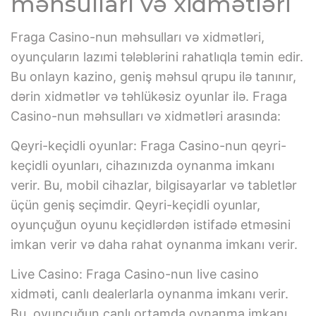
məhsulları və xidmətləri
Fraga Casino-nun məhsulları və xidmətləri,
oyunçuların lazımi tələblərini rahatlıqla təmin edir.
Bu onlayn kazino, geniş məhsul qrupu ilə tanınır,
dərin xidmətlər və təhlükəsiz oyunlar ilə. Fraga
Casino-nun məhsulları və xidmətləri arasında:
Qeyri-keçidli oyunlar: Fraga Casino-nun qeyri-
keçidli oyunları, cihazınızda oynanma imkanı
verir. Bu, mobil cihazlar, bilgisayarlar və tabletlər
üçün geniş seçimdir. Qeyri-keçidli oyunlar,
oyunçuğun oyunu keçidlərdən istifadə etməsini
imkan verir və daha rahat oynanma imkanı verir.
Live Casino: Fraga Casino-nun live casino
xidməti, canlı dealerlarla oynanma imkanı verir.
Bu, oyunçuğun canlı ortamda oynanma imkanı