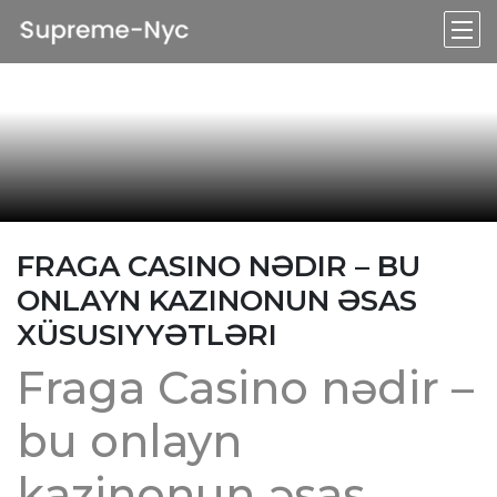
FRAGA CASINO NƏDIR – BU
ONLAYN KAZINONUN ƏSAS
XÜSUSIYYƏTLƏRI
Fraga Casino nədir –
bu onlayn
kazinonun əsas