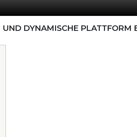
 UND DYNAMISCHE PLATTFORM B