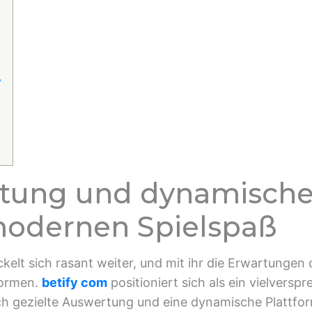
y
rtung und dynamische
 modernen Spielspaß
kelt sich rasant weiter, und mit ihr die Erwartungen d
formen.
betify com
positioniert sich als ein vielversp
h gezielte Auswertung und eine dynamische Plattfor