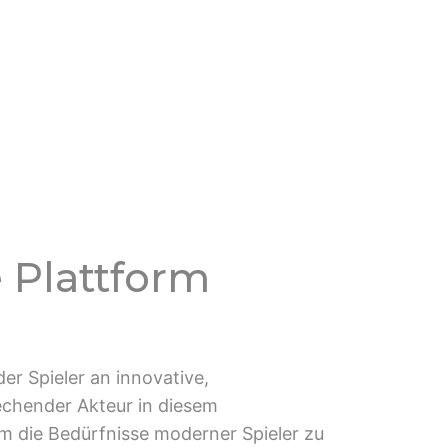
 Plattform
er Spieler an innovative,
rechender Akteur in diesem
m die Bedürfnisse moderner Spieler zu