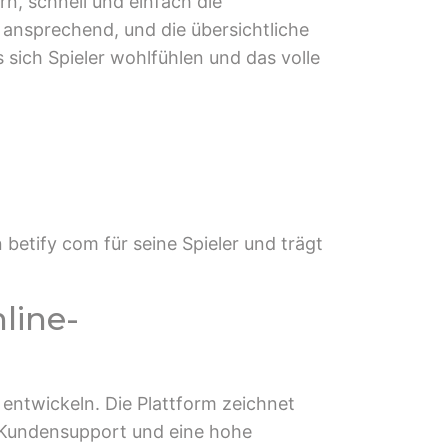
rn, schnell und einfach die
ansprechend, und die übersichtliche
s sich Spieler wohlfühlen und das volle
etify com für seine Spieler und trägt
line-
 entwickeln. Die Plattform zeichnet
n Kundensupport und eine hohe