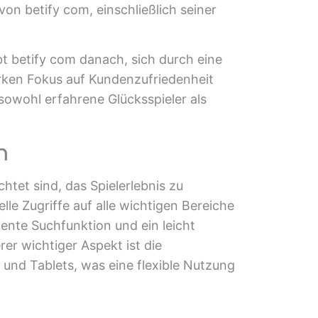
von betify com, einschließlich seiner
bt betify com danach, sich durch eine
ken Fokus auf Kundenzufriedenheit
sowohl erfahrene Glücksspieler als
m
htet sind, das Spielerlebnis zu
le Zugriffe auf alle wichtigen Bereiche
iente Suchfunktion und ein leicht
er wichtiger Aspekt ist die
und Tablets, was eine flexible Nutzung