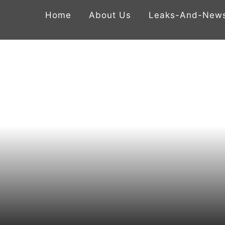
Home
About Us
Leaks-And-New