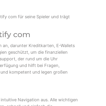
fy com für seine Spieler und trägt
ify com
 an, darunter Kreditkarten, E-Wallets
n geschützt, um die finanziellen
nsupport, der rund um die Uhr
erfügung und hilft bei Fragen,
ch und kompetent und legen großen
ntuitive Navigation aus. Alle wichtigen