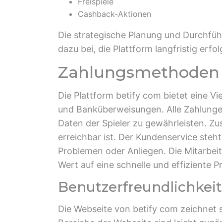
Freispiele
Cashback-Aktionen
Die strategische Planung und Durchfüh
dazu bei, die Plattform langfristig erfol
Zahlungsmethoden 
Die Plattform betify com bietet eine 
und Banküberweisungen. Alle Zahlunge
Daten der Spieler zu gewährleisten. Zu
erreichbar ist. Der Kundenservice steht
Problemen oder Anliegen. Die Mitarbei
Wert auf eine schnelle und effiziente 
Benutzerfreundlichkei
Die Webseite von betify com zeichnet s