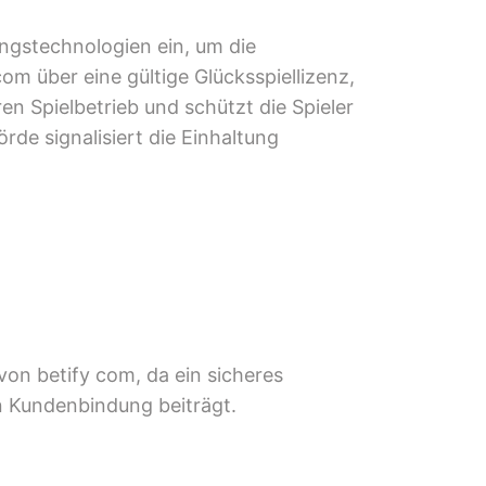
ungstechnologien ein, um die
om über eine gültige Glücksspiellizenz,
en Spielbetrieb und schützt die Spieler
rde signalisiert die Einhaltung
von betify com, da ein sicheres
en Kundenbindung beiträgt.