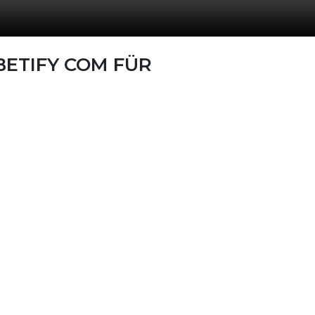
ETIFY COM FÜR