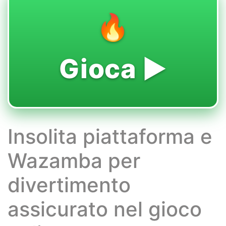
🔥
Gioca ▶️
Insolita piattaforma e
Wazamba per
divertimento
assicurato nel gioco