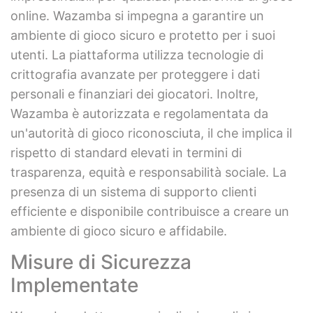
online. Wazamba si impegna a garantire un
ambiente di gioco sicuro e protetto per i suoi
utenti. La piattaforma utilizza tecnologie di
crittografia avanzate per proteggere i dati
personali e finanziari dei giocatori. Inoltre,
Wazamba è autorizzata e regolamentata da
un'autorità di gioco riconosciuta, il che implica il
rispetto di standard elevati in termini di
trasparenza, equità e responsabilità sociale. La
presenza di un sistema di supporto clienti
efficiente e disponibile contribuisce a creare un
ambiente di gioco sicuro e affidabile.
Misure di Sicurezza
Implementate