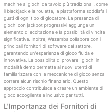
machine ai giochi da tavolo più tradizionali, come
il blackjack e la roulette, la piattaforma soddisfa i
gusti di ogni tipo di giocatore. La presenza di
giochi con jackpot progressivi aggiunge un
elemento di eccitazione e la possibilità di vincite
significative. Inoltre, Wazamba collabora con i
principali fornitori di software del settore,
garantendo un'esperienza di gioco fluida e
innovativa. La possibilità di provare i giochi in
modalità demo permette ai nuovi utenti di
familiarizzare con le meccaniche di gioco senza
correre alcun rischio finanziario. Questo
approccio contribuisce a creare un ambiente di
gioco accogliente e inclusivo per tutti.
L'Importanza dei Fornitori di