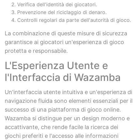
Verifica dell'identità dei giocatori.
Prevenzione del riciclaggio di denaro.
Controlli regolari da parte dell'autorità di gioco.
La combinazione di queste misure di sicurezza
garantisce ai giocatori un'esperienza di gioco
protetta e responsabile.
L'Esperienza Utente e
l'Interfaccia di Wazamba
Un'interfaccia utente intuitiva e un'esperienza di
navigazione fluida sono elementi essenziali per il
successo di una piattaforma di gioco online.
Wazamba si distingue per un design moderno e
accattivante, che rende facile la ricerca dei
giochi preferiti e l'accesso alle informazioni