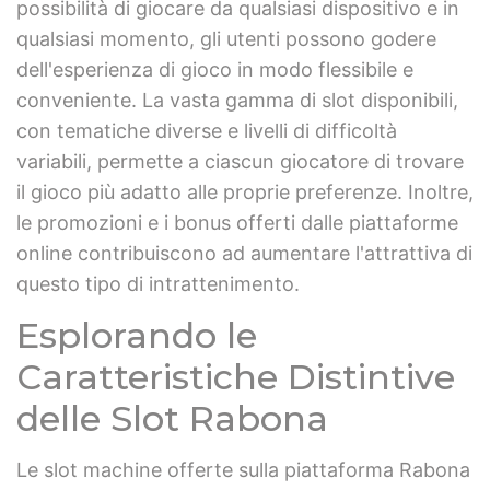
possibilità di giocare da qualsiasi dispositivo e in
qualsiasi momento, gli utenti possono godere
dell'esperienza di gioco in modo flessibile e
conveniente. La vasta gamma di slot disponibili,
con tematiche diverse e livelli di difficoltà
variabili, permette a ciascun giocatore di trovare
il gioco più adatto alle proprie preferenze. Inoltre,
le promozioni e i bonus offerti dalle piattaforme
online contribuiscono ad aumentare l'attrattiva di
questo tipo di intrattenimento.
Esplorando le
Caratteristiche Distintive
delle Slot Rabona
Le slot machine offerte sulla piattaforma Rabona