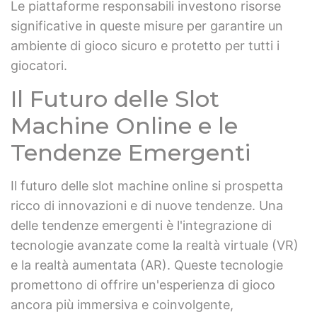
Le piattaforme responsabili investono risorse
significative in queste misure per garantire un
ambiente di gioco sicuro e protetto per tutti i
giocatori.
Il Futuro delle Slot
Machine Online e le
Tendenze Emergenti
Il futuro delle slot machine online si prospetta
ricco di innovazioni e di nuove tendenze. Una
delle tendenze emergenti è l'integrazione di
tecnologie avanzate come la realtà virtuale (VR)
e la realtà aumentata (AR). Queste tecnologie
promettono di offrire un'esperienza di gioco
ancora più immersiva e coinvolgente,