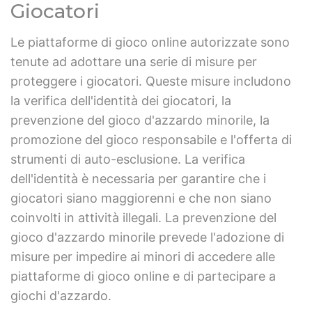
Giocatori
Le piattaforme di gioco online autorizzate sono
tenute ad adottare una serie di misure per
proteggere i giocatori. Queste misure includono
la verifica dell'identità dei giocatori, la
prevenzione del gioco d'azzardo minorile, la
promozione del gioco responsabile e l'offerta di
strumenti di auto-esclusione. La verifica
dell'identità è necessaria per garantire che i
giocatori siano maggiorenni e che non siano
coinvolti in attività illegali. La prevenzione del
gioco d'azzardo minorile prevede l'adozione di
misure per impedire ai minori di accedere alle
piattaforme di gioco online e di partecipare a
giochi d'azzardo.