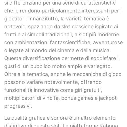
si differenziano per una serie di caratteristiche
che le rendono particolarmente interessanti per i
giocatori. Innanzitutto, la varietà tematica è
notevole, spaziando da slot classiche ispirate ai
frutti e ai simboli tradizionali, a slot più moderne
con ambientazioni fantascientifiche, avventurose
o legate al mondo del cinema e della musica.
Questa diversificazione permette di soddisfare i
gusti di un pubblico molto ampio e variegato.
Oltre alla tematica, anche le meccaniche di gioco
possono variare notevolmente, offrendo
funzionalità innovative come giri gratuiti,
moltiplicatori di vincita, bonus games e jackpot
progressivi.
La qualità grafica e sonora è un altro elemento
distintivo di queste slot. Le piattaforme Rabona