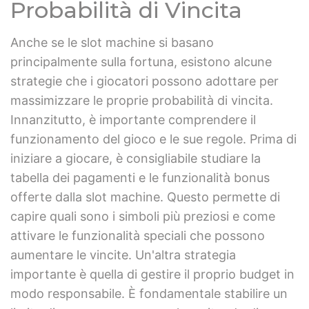
Probabilità di Vincita
Anche se le slot machine si basano
principalmente sulla fortuna, esistono alcune
strategie che i giocatori possono adottare per
massimizzare le proprie probabilità di vincita.
Innanzitutto, è importante comprendere il
funzionamento del gioco e le sue regole. Prima di
iniziare a giocare, è consigliabile studiare la
tabella dei pagamenti e le funzionalità bonus
offerte dalla slot machine. Questo permette di
capire quali sono i simboli più preziosi e come
attivare le funzionalità speciali che possono
aumentare le vincite. Un'altra strategia
importante è quella di gestire il proprio budget in
modo responsabile. È fondamentale stabilire un