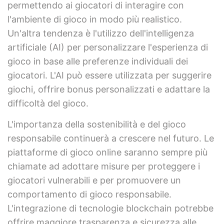
permettendo ai giocatori di interagire con
l'ambiente di gioco in modo più realistico.
Un'altra tendenza è l'utilizzo dell'intelligenza
artificiale (AI) per personalizzare l'esperienza di
gioco in base alle preferenze individuali dei
giocatori. L'AI può essere utilizzata per suggerire
giochi, offrire bonus personalizzati e adattare la
difficoltà del gioco.
L'importanza della sostenibilità e del gioco
responsabile continuerà a crescere nel futuro. Le
piattaforme di gioco online saranno sempre più
chiamate ad adottare misure per proteggere i
giocatori vulnerabili e per promuovere un
comportamento di gioco responsabile.
L'integrazione di tecnologie blockchain potrebbe
offrire maggiore trasparenza e sicurezza alle