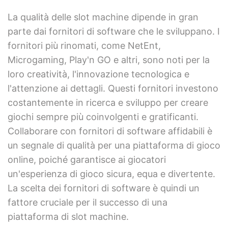
La qualità delle slot machine dipende in gran
parte dai fornitori di software che le sviluppano. I
fornitori più rinomati, come NetEnt,
Microgaming, Play'n GO e altri, sono noti per la
loro creatività, l'innovazione tecnologica e
l'attenzione ai dettagli. Questi fornitori investono
costantemente in ricerca e sviluppo per creare
giochi sempre più coinvolgenti e gratificanti.
Collaborare con fornitori di software affidabili è
un segnale di qualità per una piattaforma di gioco
online, poiché garantisce ai giocatori
un'esperienza di gioco sicura, equa e divertente.
La scelta dei fornitori di software è quindi un
fattore cruciale per il successo di una
piattaforma di slot machine.