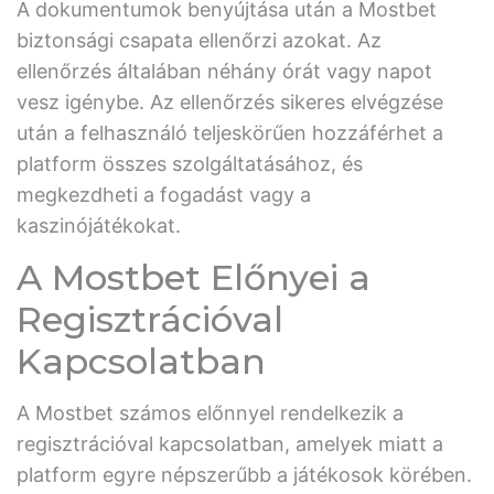
A dokumentumok benyújtása után a Mostbet
biztonsági csapata ellenőrzi azokat. Az
ellenőrzés általában néhány órát vagy napot
vesz igénybe. Az ellenőrzés sikeres elvégzése
után a felhasználó teljeskörűen hozzáférhet a
platform összes szolgáltatásához, és
megkezdheti a fogadást vagy a
kaszinójátékokat.
A Mostbet Előnyei a
Regisztrációval
Kapcsolatban
A Mostbet számos előnnyel rendelkezik a
regisztrációval kapcsolatban, amelyek miatt a
platform egyre népszerűbb a játékosok körében.