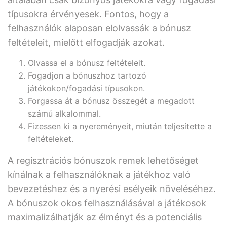
típusokra érvényesek. Fontos, hogy a
felhasználók alaposan elolvassák a bónusz
feltételeit, mielőtt elfogadják azokat.
Olvassa el a bónusz feltételeit.
Fogadjon a bónuszhoz tartozó
játékokon/fogadási típusokon.
Forgassa át a bónusz összegét a megadott
számú alkalommal.
Fizessen ki a nyereményeit, miután teljesítette a
feltételeket.
A regisztrációs bónuszok remek lehetőséget
kínálnak a felhasználóknak a játékhoz való
bevezetéshez és a nyerési esélyeik növeléséhez.
A bónuszok okos felhasználásával a játékosok
maximalizálhatják az élményt és a potenciális