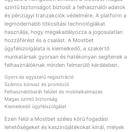
szintű biztonságot biztosít a felhasználói adatok
és pénzügyi tranzakciók védelmére. A platform a
legmodernabb titkosítási technológiákat
használja, hogy megakadályozza a jogosulatlan
hozzáférést és a csalást. A Mostbet
ügyfélszolgálata is kiemelkedő, a szakértő
munkatársak gyorsan és hatékonyan segítenek a
felhasználóknak minden felmerülő kérdésben.
Gyors és egyszerű regisztráció
Számos bónusz és promóció
Felhasználóbarát felület és mobilalkalmazás
Magas szintű biztonság
Kiemelkedő ügyfélszolgálat
Ezen felül a Mostbet széles körű fogadási
lehetőségeket és kaszinójátékokat kínál, melyek