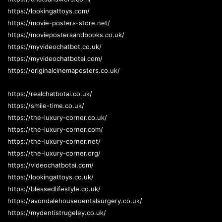
https://lookingattoys.com/
https://movie-posters-store.net/
https://moviepostersandbooks.co.uk/
https://myvideochatbot.co.uk/
https://myvideochatbotai.com/
https://originalcinemaposters.co.uk/
https://realchatbotai.co.uk/
https://smile-time.co.uk/
https://the-luxury-corner.co.uk/
https://the-luxury-corner.com/
https://the-luxury-corner.net/
https://the-luxury-corner.org/
https://videochatbotai.com/
https://lookingattoys.co.uk/
https://blessedlifestyle.co.uk/
https://avondalehousedentalsurgery.co.uk/
https://mydentistrugeley.co.uk/