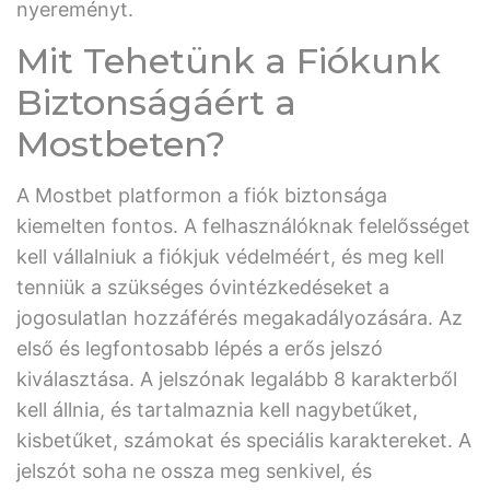
nyereményt.
Mit Tehetünk a Fiókunk
Biztonságáért a
Mostbeten?
A Mostbet platformon a fiók biztonsága
kiemelten fontos. A felhasználóknak felelősséget
kell vállalniuk a fiókjuk védelméért, és meg kell
tenniük a szükséges óvintézkedéseket a
jogosulatlan hozzáférés megakadályozására. Az
első és legfontosabb lépés a erős jelszó
kiválasztása. A jelszónak legalább 8 karakterből
kell állnia, és tartalmaznia kell nagybetűket,
kisbetűket, számokat és speciális karaktereket. A
jelszót soha ne ossza meg senkivel, és