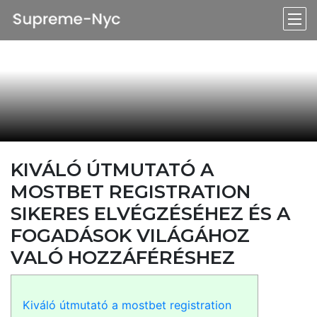
KIVÁLÓ ÚTMUTATÓ A
MOSTBET REGISTRATION
SIKERES ELVÉGZÉSÉHEZ ÉS A
FOGADÁSOK VILÁGÁHOZ
VALÓ HOZZÁFÉRÉSHEZ
Kiváló útmutató a mostbet registration