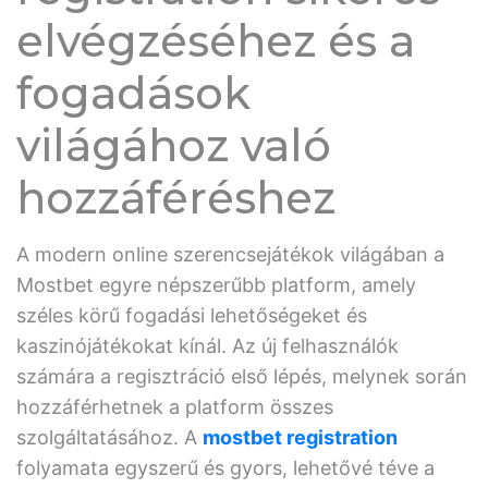
elvégzéséhez és a
fogadások
világához való
hozzáféréshez
A modern online szerencsejátékok világában a
Mostbet egyre népszerűbb platform, amely
széles körű fogadási lehetőségeket és
kaszinójátékokat kínál. Az új felhasználók
számára a regisztráció első lépés, melynek során
hozzáférhetnek a platform összes
szolgáltatásához. A
mostbet registration
folyamata egyszerű és gyors, lehetővé téve a