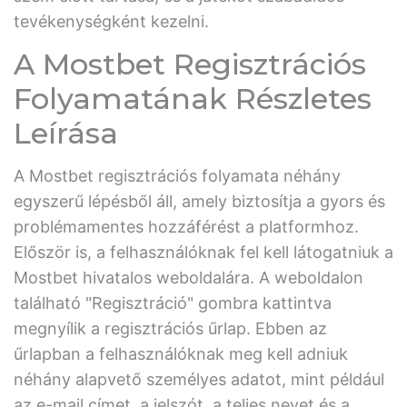
tevékenységként kezelni.
A Mostbet Regisztrációs
Folyamatának Részletes
Leírása
A Mostbet regisztrációs folyamata néhány
egyszerű lépésből áll, amely biztosítja a gyors és
problémamentes hozzáférést a platformhoz.
Először is, a felhasználóknak fel kell látogatniuk a
Mostbet hivatalos weboldalára. A weboldalon
található "Regisztráció" gombra kattintva
megnyílik a regisztrációs űrlap. Ebben az
űrlapban a felhasználóknak meg kell adniuk
néhány alapvető személyes adatot, mint például
az e-mail címet, a jelszót, a teljes nevet és a