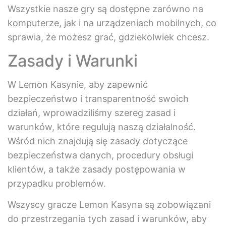
Wszystkie nasze gry są dostępne zarówno na
komputerze, jak i na urządzeniach mobilnych, co
sprawia, że możesz grać, gdziekolwiek chcesz.
Zasady i Warunki
W Lemon Kasynie, aby zapewnić
bezpieczeństwo i transparentność swoich
działań, wprowadziliśmy szereg zasad i
warunków, które regulują naszą działalność.
Wśród nich znajdują się zasady dotyczące
bezpieczeństwa danych, procedury obsługi
klientów, a także zasady postępowania w
przypadku problemów.
Wszyscy gracze Lemon Kasyna są zobowiązani
do przestrzegania tych zasad i warunków, aby