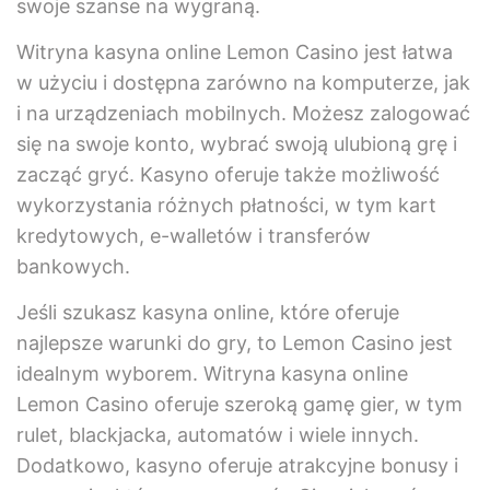
swoje szanse na wygraną.
Witryna kasyna online Lemon Casino jest łatwa
w użyciu i dostępna zarówno na komputerze, jak
i na urządzeniach mobilnych. Możesz zalogować
się na swoje konto, wybrać swoją ulubioną grę i
zacząć gryć. Kasyno oferuje także możliwość
wykorzystania różnych płatności, w tym kart
kredytowych, e-walletów i transferów
bankowych.
Jeśli szukasz kasyna online, które oferuje
najlepsze warunki do gry, to Lemon Casino jest
idealnym wyborem. Witryna kasyna online
Lemon Casino oferuje szeroką gamę gier, w tym
rulet, blackjacka, automatów i wiele innych.
Dodatkowo, kasyno oferuje atrakcyjne bonusy i