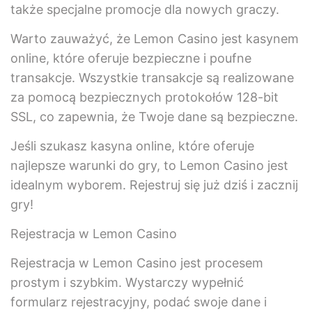
także specjalne promocje dla nowych graczy.
Warto zauważyć, że Lemon Casino jest kasynem
online, które oferuje bezpieczne i poufne
transakcje. Wszystkie transakcje są realizowane
za pomocą bezpiecznych protokołów 128-bit
SSL, co zapewnia, że Twoje dane są bezpieczne.
Jeśli szukasz kasyna online, które oferuje
najlepsze warunki do gry, to Lemon Casino jest
idealnym wyborem. Rejestruj się już dziś i zacznij
gry!
Rejestracja w Lemon Casino
Rejestracja w Lemon Casino jest procesem
prostym i szybkim. Wystarczy wypełnić
formularz rejestracyjny, podać swoje dane i