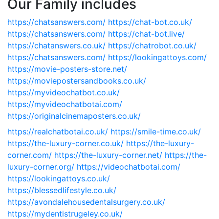
Our Family includes
https://chatsanswers.com/
https://chat-bot.co.uk/
https://chatsanswers.com/
https://chat-bot.live/
https://chatanswers.co.uk/
https://chatrobot.co.uk/
https://chatsanswers.com/
https://lookingattoys.com/
https://movie-posters-store.net/
https://moviepostersandbooks.co.uk/
https://myvideochatbot.co.uk/
https://myvideochatbotai.com/
https://originalcinemaposters.co.uk/
https://realchatbotai.co.uk/
https://smile-time.co.uk/
https://the-luxury-corner.co.uk/
https://the-luxury-
corner.com/
https://the-luxury-corner.net/
https://the-
luxury-corner.org/
https://videochatbotai.com/
https://lookingattoys.co.uk/
https://blessedlifestyle.co.uk/
https://avondalehousedentalsurgery.co.uk/
https://mydentistrugeley.co.uk/