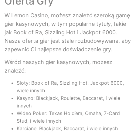
Oferta Gry
W Lemon Casino, możesz znaleźć szeroką gamę
gier kasynowych, w tym popularne tytuły, takie
jak Book of Ra, Sizzling Hot i Jackpot 6000.
Nasza oferta gier jest stale rozbudowywana, aby
zapewnić Ci najlepsze doświadczenie gry.
Wśród naszych gier kasynowych, możesz
znaleźć:
Sloty: Book of Ra, Sizzling Hot, Jackpot 6000, i
wiele innych
Kasyno: Blackjack, Roulette, Baccarat, i wiele
innych
Wideo Poker: Texas Hold’em, Omaha, 7-Card
Stud, i wiele innych
Karciane: Blackjack, Baccarat, i wiele innych