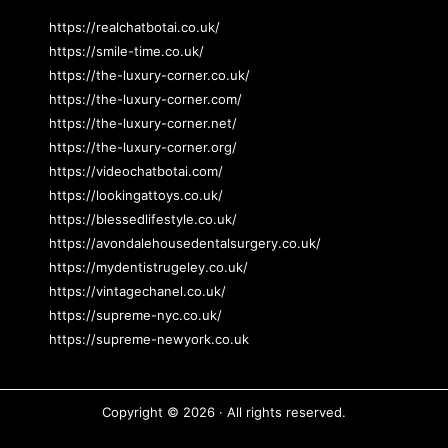
https://realchatbotai.co.uk/
https://smile-time.co.uk/
https://the-luxury-corner.co.uk/
https://the-luxury-corner.com/
https://the-luxury-corner.net/
https://the-luxury-corner.org/
https://videochatbotai.com/
https://lookingattoys.co.uk/
https://blessedlifestyle.co.uk/
https://avondalehousedentalsurgery.co.uk/
https://mydentistrugeley.co.uk/
https://vintagechanel.co.uk/
https://supreme-nyc.co.uk/
https://supreme-newyork.co.uk
Copyright © 2026 · All rights reserved.