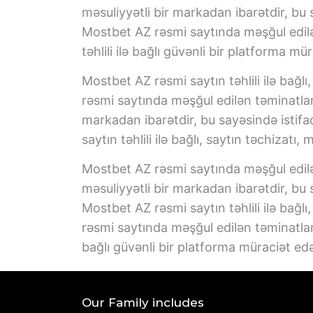
məsuliyyətli bir markadan ibarətdir, bu sa
Mostbet AZ rəsmi saytında məşğul edilən
təhlili ilə bağlı güvənli bir platforma mür
Mostbet AZ rəsmi saytın təhlili ilə bağlı
rəsmi saytında məşğul edilən təminatlar
markadan ibarətdir, bu sayəsində istifadə
saytın təhlili ilə bağlı, saytın təchizatı,
Mostbet AZ rəsmi saytında məşğul edilə
məsuliyyətli bir markadan ibarətdir, bu sa
Mostbet AZ rəsmi saytın təhlili ilə bağlı
rəsmi saytında məşğul edilən təminatlar,
bağlı güvənli bir platforma müraciət edə 
Our Family includes