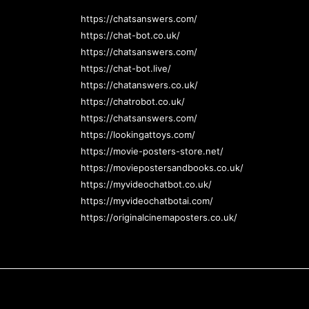
https://chatsanswers.com/
https://chat-bot.co.uk/
https://chatsanswers.com/
https://chat-bot.live/
https://chatanswers.co.uk/
https://chatrobot.co.uk/
https://chatsanswers.com/
https://lookingattoys.com/
https://movie-posters-store.net/
https://moviepostersandbooks.co.uk/
https://myvideochatbot.co.uk/
https://myvideochatbotai.com/
https://originalcinemaposters.co.uk/