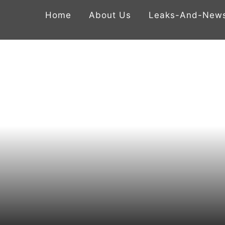
Home
About Us
Leaks-And-New