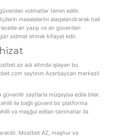
üvenilən xidmətlər təmin edilir.
ilərin məsələlərini əlaqələndirərək həll
rəcədə ən yaxşı və ən güvenilən
 gün xidmət etmək kifayət edir.
hizat
stbet.az adı altında işləyən bu
mostbet.com saytının Azerbaycan mərkəzli
ə güvenilir saytlarla müqayisə edilə bilər.
lili ilə bağlı güvənli bir platforma
hlili və məşğul edilən təminatlar ilə
arətdir. Mostbet AZ, məşhur və