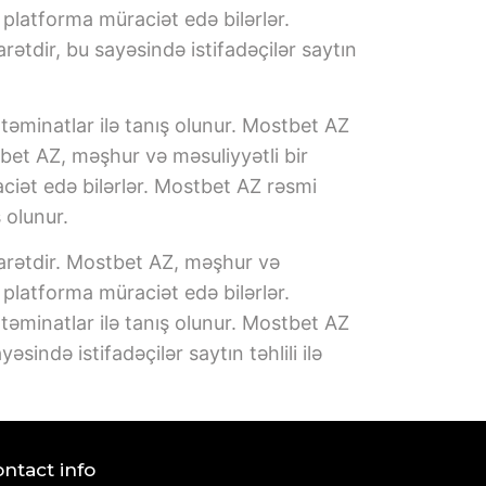
r platforma müraciət edə bilərlər.
ətdir, bu sayəsində istifadəçilər saytın
n təminatlar ilə tanış olunur. Mostbet AZ
bet AZ, məşhur və məsuliyyətli bir
raciət edə bilərlər. Mostbet AZ rəsmi
ş olunur.
arətdir. Mostbet AZ, məşhur və
r platforma müraciət edə bilərlər.
n təminatlar ilə tanış olunur. Mostbet AZ
ində istifadəçilər saytın təhlili ilə
ntact info