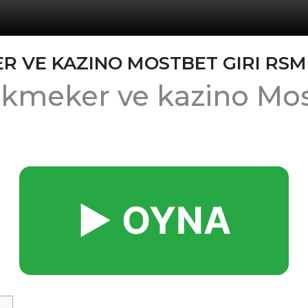
 VE KAZINO MOSTBET GIRI RSMI 
kmeker ve kazino Most
▶️ OYNA