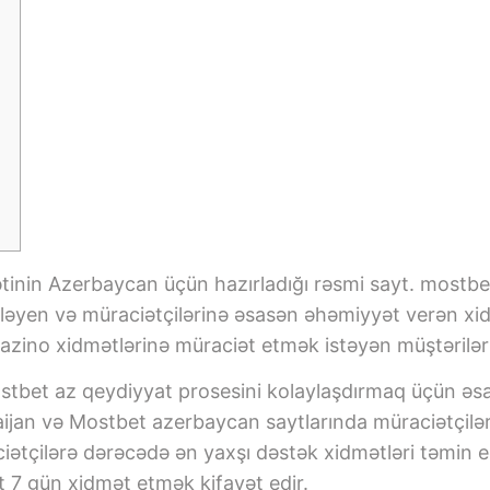
tinin Azerbaycan üçün hazırladığı rəsmi sayt. mostbe
işləyen və müraciətçilərinə əsasən əhəmiyyət verən xi
ino xidmətlərinə müraciət etmək istəyən müştərilər 
stbet az qeydiyyat prosesini kolaylaşdırmaq üçün əs
aijan və Mostbet azerbaycan saytlarında müraciətçilər
ətçilərə dərəcədə ən yaxşı dəstək xidmətləri təmin edi
t 7 gün xidmət etmək kifayət edir.