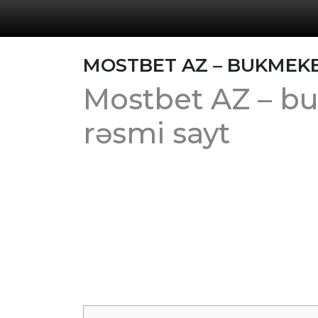
MOSTBET AZ – BUKMEKER
Mostbet AZ – bu
rəsmi sayt