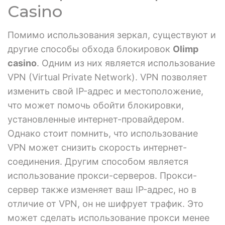
Casino
Помимо использования зеркал, существуют и
другие способы обхода блокировок
Olimp
casino
. Одним из них является использование
VPN (Virtual Private Network). VPN позволяет
изменить свой IP-адрес и местоположение,
что может помочь обойти блокировки,
установленные интернет-провайдером.
Однако стоит помнить, что использование
VPN может снизить скорость интернет-
соединения. Другим способом является
использование прокси-серверов. Прокси-
сервер также изменяет ваш IP-адрес, но в
отличие от VPN, он не шифрует трафик. Это
может сделать использование прокси менее