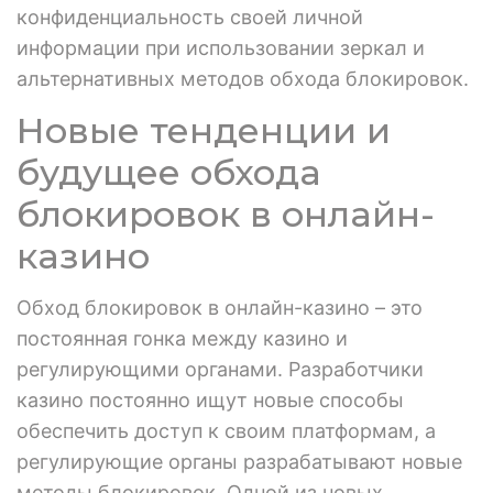
конфиденциальность своей личной
информации при использовании зеркал и
альтернативных методов обхода блокировок.
Новые тенденции и
будущее обхода
блокировок в онлайн-
казино
Обход блокировок в онлайн-казино – это
постоянная гонка между казино и
регулирующими органами. Разработчики
казино постоянно ищут новые способы
обеспечить доступ к своим платформам, а
регулирующие органы разрабатывают новые
методы блокировок. Одной из новых