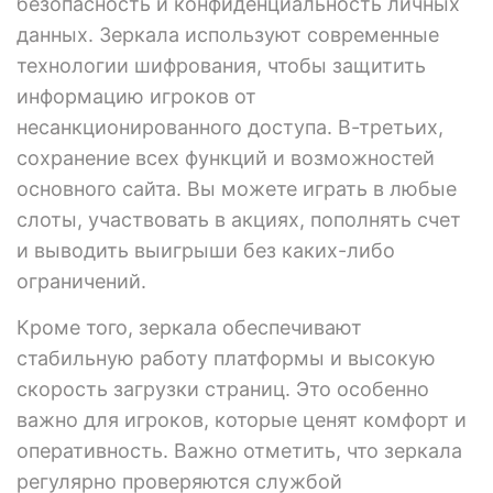
безопасность и конфиденциальность личных
данных. Зеркала используют современные
технологии шифрования, чтобы защитить
информацию игроков от
несанкционированного доступа. В-третьих,
сохранение всех функций и возможностей
основного сайта. Вы можете играть в любые
слоты, участвовать в акциях, пополнять счет
и выводить выигрыши без каких-либо
ограничений.
Кроме того, зеркала обеспечивают
стабильную работу платформы и высокую
скорость загрузки страниц. Это особенно
важно для игроков, которые ценят комфорт и
оперативность. Важно отметить, что зеркала
регулярно проверяются службой