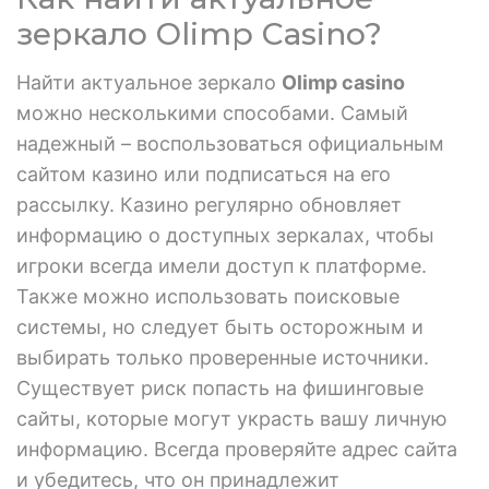
зеркало Olimp Casino?
Найти актуальное зеркало
Olimp casino
можно несколькими способами. Самый
надежный – воспользоваться официальным
сайтом казино или подписаться на его
рассылку. Казино регулярно обновляет
информацию о доступных зеркалах, чтобы
игроки всегда имели доступ к платформе.
Также можно использовать поисковые
системы, но следует быть осторожным и
выбирать только проверенные источники.
Существует риск попасть на фишинговые
сайты, которые могут украсть вашу личную
информацию. Всегда проверяйте адрес сайта
и убедитесь, что он принадлежит