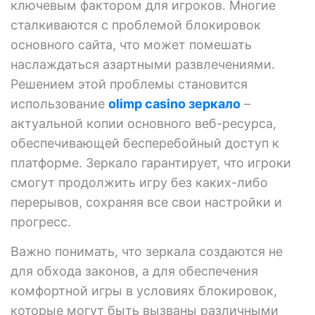
ключевым фактором для игроков. Многие
сталкиваются с проблемой блокировок
основного сайта, что может помешать
наслаждаться азартными развлечениями.
Решением этой проблемы становится
использование
olimp casino зеркало
–
актуальной копии основного веб-ресурса,
обеспечивающей бесперебойный доступ к
платформе. Зеркало гарантирует, что игроки
смогут продолжить игру без каких-либо
перерывов, сохраняя все свои настройки и
прогресс.
Важно понимать, что зеркала создаются не
для обхода законов, а для обеспечения
комфортной игры в условиях блокировок,
которые могут быть вызваны различными