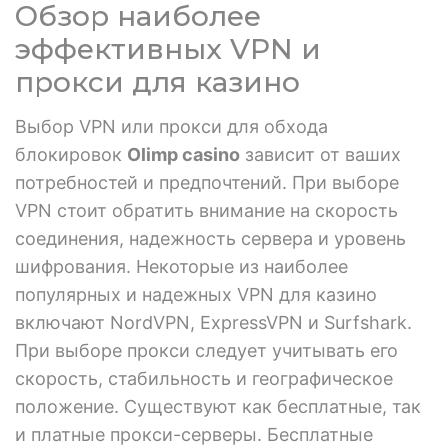
Обзор наиболее
эффективных VPN и
прокси для казино
Выбор VPN или прокси для обхода
блокировок
Olimp casino
зависит от ваших
потребностей и предпочтений. При выборе
VPN стоит обратить внимание на скорость
соединения, надежность сервера и уровень
шифрования. Некоторые из наиболее
популярных и надежных VPN для казино
включают NordVPN, ExpressVPN и Surfshark.
При выборе прокси следует учитывать его
скорость, стабильность и географическое
положение. Существуют как бесплатные, так
и платные прокси-серверы. Бесплатные