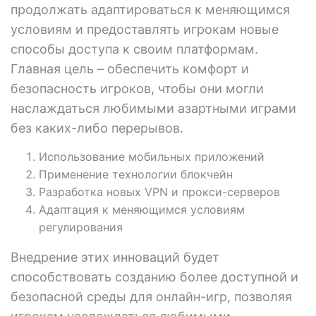
продолжать адаптироваться к меняющимся
условиям и предоставлять игрокам новые
способы доступа к своим платформам.
Главная цель – обеспечить комфорт и
безопасность игроков, чтобы они могли
наслаждаться любимыми азартными играми
без каких-либо перерывов.
Использование мобильных приложений
Применение технологии блокчейн
Разработка новых VPN и прокси-серверов
Адаптация к меняющимся условиям
регулирования
Внедрение этих инноваций будет
способствовать созданию более доступной и
безопасной среды для онлайн-игр, позволяя