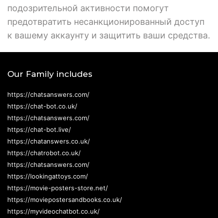
подозрительной активности помогут
предотвратить несанкционированный доступ
к вашему аккаунту и защитить ваши средства.
Our Family includes
https://chatsanswers.com/
https://chat-bot.co.uk/
https://chatsanswers.com/
https://chat-bot.live/
https://chatanswers.co.uk/
https://chatrobot.co.uk/
https://chatsanswers.com/
https://lookingattoys.com/
https://movie-posters-store.net/
https://moviepostersandbooks.co.uk/
https://myvideochatbot.co.uk/