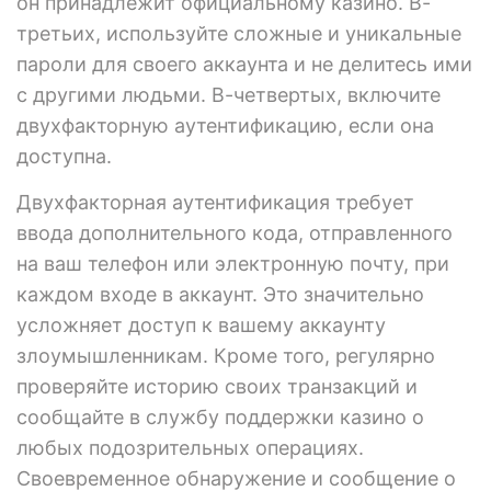
он принадлежит официальному казино. В-
третьих, используйте сложные и уникальные
пароли для своего аккаунта и не делитесь ими
с другими людьми. В-четвертых, включите
двухфакторную аутентификацию, если она
доступна.
Двухфакторная аутентификация требует
ввода дополнительного кода, отправленного
на ваш телефон или электронную почту, при
каждом входе в аккаунт. Это значительно
усложняет доступ к вашему аккаунту
злоумышленникам. Кроме того, регулярно
проверяйте историю своих транзакций и
сообщайте в службу поддержки казино о
любых подозрительных операциях.
Своевременное обнаружение и сообщение о