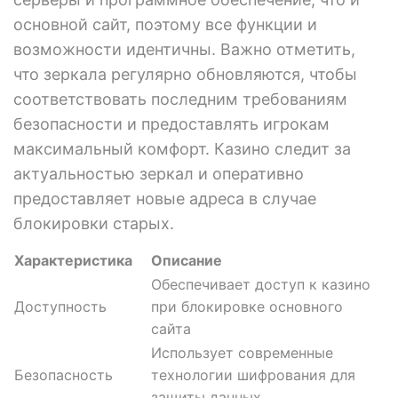
основной сайт, поэтому все функции и
возможности идентичны. Важно отметить,
что зеркала регулярно обновляются, чтобы
соответствовать последним требованиям
безопасности и предоставлять игрокам
максимальный комфорт. Казино следит за
актуальностью зеркал и оперативно
предоставляет новые адреса в случае
блокировки старых.
Характеристика
Описание
Обеспечивает доступ к казино
Доступность
при блокировке основного
сайта
Использует современные
Безопасность
технологии шифрования для
защиты данных