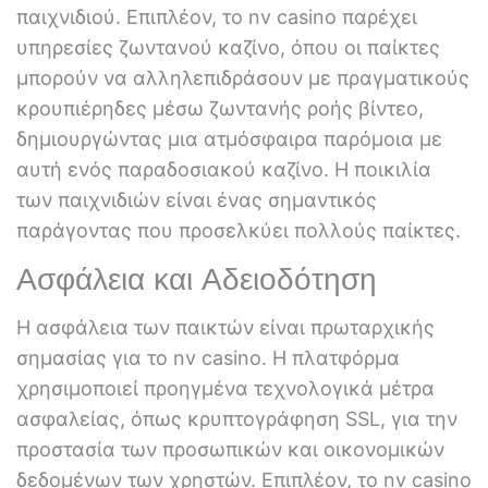
παιχνιδιού. Επιπλέον, το nv casino παρέχει
υπηρεσίες ζωντανού καζίνο, όπου οι παίκτες
μπορούν να αλληλεπιδράσουν με πραγματικούς
κρουπιέρηδες μέσω ζωντανής ροής βίντεο,
δημιουργώντας μια ατμόσφαιρα παρόμοια με
αυτή ενός παραδοσιακού καζίνο. Η ποικιλία
των παιχνιδιών είναι ένας σημαντικός
παράγοντας που προσελκύει πολλούς παίκτες.
Ασφάλεια και Αδειοδότηση
Η ασφάλεια των παικτών είναι πρωταρχικής
σημασίας για το nv casino. Η πλατφόρμα
χρησιμοποιεί προηγμένα τεχνολογικά μέτρα
ασφαλείας, όπως κρυπτογράφηση SSL, για την
προστασία των προσωπικών και οικονομικών
δεδομένων των χρηστών. Επιπλέον, το nv casino