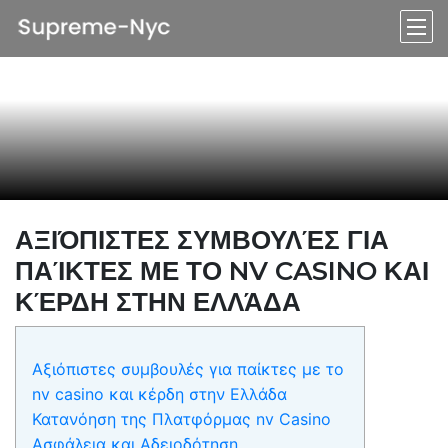
ΑΞΙΌΠΙΣΤΕΣ ΣΥΜΒΟΥΛΈΣ ΓΙΑ
ΠΑΊΚΤΕΣ ΜΕ ΤΟ NV CASINO ΚΑΙ
ΚΈΡΔΗ ΣΤΗΝ ΕΛΛΆΔΑ
Αξιόπιστες συμβουλές για παίκτες με το
nv casino και κέρδη στην Ελλάδα
Κατανόηση της Πλατφόρμας nv Casino
Ασφάλεια και Αδειοδότηση