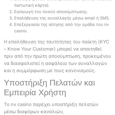
πιστωτική κάρτα).
Εισαγωγή του ποσού αποσύμπτωσης.
Επαλήθευση της συναλλαγής μέσω email ή SMS.
Επεξεργασία της αίτησης από την ομάδα του nv
casino.
Η επαλήθευση της ταυτότητας του παίκτη (KYC
– Know Your Customer) μπορεί να απαιτηθεί
πριν από την πρώτη αποσύμπτωση, προκειμένου
να διασφαλιστεί η ασφάλεια των συναλλαγών
και η συμμόρφωση με τους κανονισμούς.
Υποστήριξη Πελατών και
Εμπειρία Χρήστη
Το nv casino παρέχει υποστήριξη πελατών
μέσω διαφόρων καναλιών,