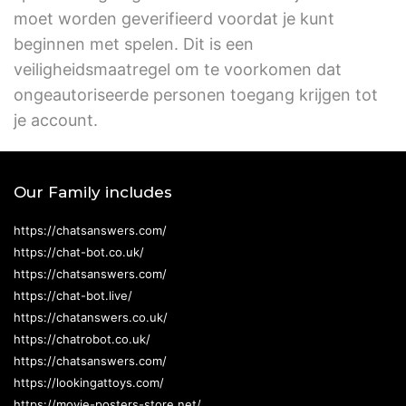
moet worden geverifieerd voordat je kunt
beginnen met spelen. Dit is een
veiligheidsmaatregel om te voorkomen dat
ongeautoriseerde personen toegang krijgen tot
je account.
Our Family includes
https://chatsanswers.com/
https://chat-bot.co.uk/
https://chatsanswers.com/
https://chat-bot.live/
https://chatanswers.co.uk/
https://chatrobot.co.uk/
https://chatsanswers.com/
https://lookingattoys.com/
https://movie-posters-store.net/