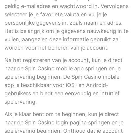
geldig e-mailadres en wachtwoord in. Vervolgens
selecteer je je favoriete valuta en vul je je
persoonlijke gegevens in, zoals naam en adres.
Het is belangrijk om je gegevens nauwkeurig in te
vullen, aangezien deze informatie gebruikt zal
worden voor het beheren van je account.
Na het registreren van je account, kun je direct
naar de Spin Casino mobile app springen en je
spelervaring beginnen. De Spin Casino mobile
app is beschikbaar voor iOS- en Android-
gebruikers en biedt een eenvoudig en intuïtief
spelervaring.
Als je klaar bent om te beginnen, kun je direct
naar de Spin Casino login pagina springen en je
spelervaring beginnen. Onthoud dat je account