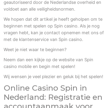
geautoriseerd door de Nederlandse overheid en
voldoet aan alle veiligheidsnormen.
We hopen dat dit artikel je heeft geholpen om te
beginnen met spelen op Spin casino. Als je nog
vragen hebt, kan je contact opnemen met ons of
met de klantenservice van Spin casino.
Weet je niet waar te beginnen?
Neem dan een kijkje op de website van Spin
casino mobile en begin met spelen!
Wij wensen je veel plezier en geluk bij het spelen!
Online Casino Spin in
Nederland: Registratie en
accountaanmaak voor