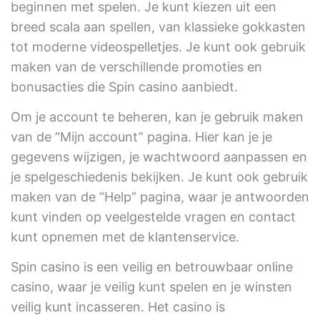
beginnen met spelen. Je kunt kiezen uit een
breed scala aan spellen, van klassieke gokkasten
tot moderne videospelletjes. Je kunt ook gebruik
maken van de verschillende promoties en
bonusacties die Spin casino aanbiedt.
Om je account te beheren, kan je gebruik maken
van de “Mijn account” pagina. Hier kan je je
gegevens wijzigen, je wachtwoord aanpassen en
je spelgeschiedenis bekijken. Je kunt ook gebruik
maken van de “Help” pagina, waar je antwoorden
kunt vinden op veelgestelde vragen en contact
kunt opnemen met de klantenservice.
Spin casino is een veilig en betrouwbaar online
casino, waar je veilig kunt spelen en je winsten
veilig kunt incasseren. Het casino is