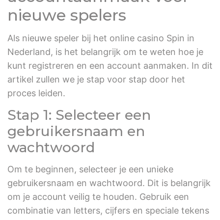
nieuwe spelers
Als nieuwe speler bij het online casino Spin in
Nederland, is het belangrijk om te weten hoe je
kunt registreren en een account aanmaken. In dit
artikel zullen we je stap voor stap door het
proces leiden.
Stap 1: Selecteer een
gebruikersnaam en
wachtwoord
Om te beginnen, selecteer je een unieke
gebruikersnaam en wachtwoord. Dit is belangrijk
om je account veilig te houden. Gebruik een
combinatie van letters, cijfers en speciale tekens