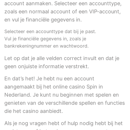
account aanmaken. Selecteer een accounttype,
zoals een normaal account of een VIP-account,
en vul je financiële gegevens in.
Selecteer een accounttype dat bij je past.
Vul je financiële gegevens in, zoals je
bankrekeningnummer en wachtwoord.
Let op dat je alle velden correct invult en dat je
geen onjuiste informatie verstrekt.
En dat’s het! Je hebt nu een account
aangemaakt bij het online casino Spin in
Nederland. Je kunt nu beginnen met spelen en
genieten van de verschillende spellen en functies
die het casino aanbiedt.
Als je nog vragen hebt of hulp nodig hebt bij het