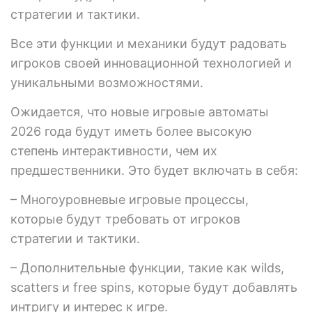
стратегии и тактики.
Все эти функции и механики будут радовать
игроков своей инновационной технологией и
уникальными возможностями.
Ожидается, что новые игровые автоматы
2026 года будут иметь более высокую
степень интерактивности, чем их
предшественники. Это будет включать в себя:
– Многоуровневые игровые процессы,
которые будут требовать от игроков
стратегии и тактики.
– Дополнительные функции, такие как wilds,
scatters и free spins, которые будут добавлять
интригу и интерес к игре.