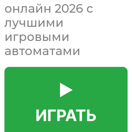
онлайн 2026 с
лучшими
игровыми
автоматами
▶️
ИГРАТЬ