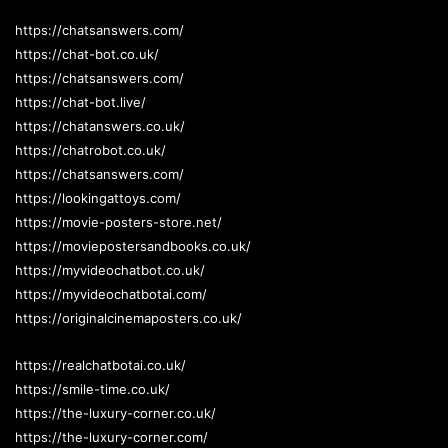
https://chatsanswers.com/
https://chat-bot.co.uk/
https://chatsanswers.com/
https://chat-bot.live/
https://chatanswers.co.uk/
https://chatrobot.co.uk/
https://chatsanswers.com/
https://lookingattoys.com/
https://movie-posters-store.net/
https://moviepostersandbooks.co.uk/
https://myvideochatbot.co.uk/
https://myvideochatbotai.com/
https://originalcinemaposters.co.uk/
https://realchatbotai.co.uk/
https://smile-time.co.uk/
https://the-luxury-corner.co.uk/
https://the-luxury-corner.com/