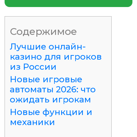
Содержимое
Лучшие онлайн-
казино для игроков
из России
Новые игровые
автоматы 2026: что
ожидать игрокам
Новые функции и
механики