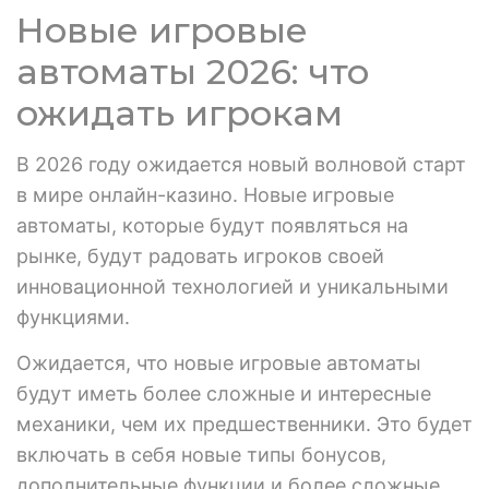
Новые игровые
автоматы 2026: что
ожидать игрокам
В 2026 году ожидается новый волновой старт
в мире онлайн-казино. Новые игровые
автоматы, которые будут появляться на
рынке, будут радовать игроков своей
инновационной технологией и уникальными
функциями.
Ожидается, что новые игровые автоматы
будут иметь более сложные и интересные
механики, чем их предшественники. Это будет
включать в себя новые типы бонусов,
дополнительные функции и более сложные