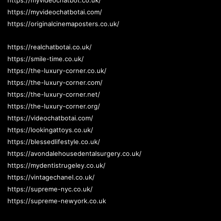
https://myvideochatbot.co.uk/
https://myvideochatbotai.com/
https://originalcinemaposters.co.uk/
https://realchatbotai.co.uk/
https://smile-time.co.uk/
https://the-luxury-corner.co.uk/
https://the-luxury-corner.com/
https://the-luxury-corner.net/
https://the-luxury-corner.org/
https://videochatbotai.com/
https://lookingattoys.co.uk/
https://blessedlifestyle.co.uk/
https://avondalehousedentalsurgery.co.uk/
https://mydentistrugeley.co.uk/
https://vintagechanel.co.uk/
https://supreme-nyc.co.uk/
https://supreme-newyork.co.uk