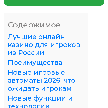
Содержимое
Лучшие онлайн-
казино для игроков
из России
Преимущества
Новые игровые
автоматы 2026: что
ожидать игрокам
Новые функции и
технологии