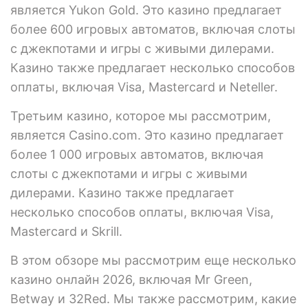
является Yukon Gold. Это казино предлагает
более 600 игровых автоматов, включая слоты
с джекпотами и игры с живыми дилерами.
Казино также предлагает несколько способов
оплаты, включая Visa, Mastercard и Neteller.
Третьим казино, которое мы рассмотрим,
является Casino.com. Это казино предлагает
более 1 000 игровых автоматов, включая
слоты с джекпотами и игры с живыми
дилерами. Казино также предлагает
несколько способов оплаты, включая Visa,
Mastercard и Skrill.
В этом обзоре мы рассмотрим еще несколько
казино онлайн 2026, включая Mr Green,
Betway и 32Red. Мы также рассмотрим, какие