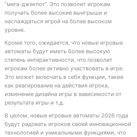
“мега-джекпот”. Это позволит игрокам
получать более высокие выигрыши и
наслаждаться игрой на более высоком
уровне.
Кроме того, ожидается, что новые игровые
автоматы будут иметь более высокую
степень интерактивности, что позволит
игрокам более активно участвовать в игре.
Это может включать в себя функции, такие
как реагирование на действия игрока,
изменение дизайна игры в зависимости от
результата игры и т.д.
В целом, новые игровые автоматы 2026 года
будут радовать игроков своей инновационной
технологией и уникальными функциями, что