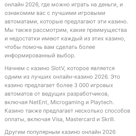
онлайн 2026, где можно играть на деньги, и
ознакомим вас с лучшими игровыми
автоматами, которые предлагают эти казино.
Мы также рассмотрим, какие преимущества
и недостатки имеют каждый из этих казино,
чтобы помочь вам сделать более
информированный выбор.
Начнем с казино SlotV, которое является
одним из лучших онлайн-казино 2026. Это
казино предлагает более 3 000 игровых
автоматов от ведущих разработчиков,
включая NetEnt, Microgaming и Playtech.
Казино также предлагает несколько способов
оплаты, включая Visa, Mastercard и Skrill.
Другим популярным казино онлайн 2026