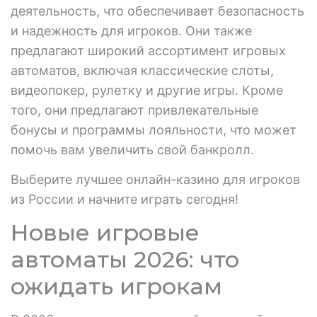
деятельность, что обеспечивает безопасность
и надежность для игроков. Они также
предлагают широкий ассортимент игровых
автоматов, включая классические слоты,
видеопокер, рулетку и другие игры. Кроме
того, они предлагают привлекательные
бонусы и программы лояльности, что может
помочь вам увеличить свой банкролл.
Выберите лучшее онлайн-казино для игроков
из России и начните играть сегодня!
Новые игровые
автоматы 2026: что
ожидать игрокам