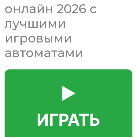
онлайн 2026 с
лучшими
игровыми
автоматами
▶️
ИГРАТЬ