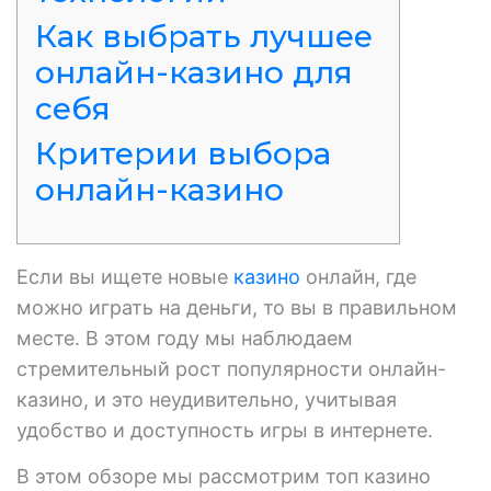
Как выбрать лучшее
онлайн-казино для
себя
Критерии выбора
онлайн-казино
Если вы ищете новые
казино
онлайн, где
можно играть на деньги, то вы в правильном
месте. В этом году мы наблюдаем
стремительный рост популярности онлайн-
казино, и это неудивительно, учитывая
удобство и доступность игры в интернете.
В этом обзоре мы рассмотрим топ казино