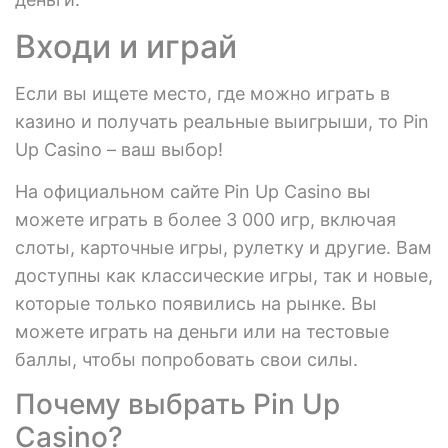
Входи и играй
Если вы ищете место, где можно играть в
казино и получать реальные выигрыши, то Pin
Up Casino – ваш выбор!
На официальном сайте Pin Up Casino вы
можете играть в более 3 000 игр, включая
слоты, карточные игры, рулетку и другие. Вам
доступны как классические игры, так и новые,
которые только появились на рынке. Вы
можете играть на деньги или на тестовые
баллы, чтобы попробовать свои силы.
Почему выбрать Pin Up
Casino?