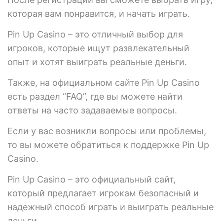
которая вам понравится, и начать играть.
Pin Up Casino – это отличный выбор для
игроков, которые ищут развлекательный
опыт и хотят выиграть реальные деньги.
Также, на официальном сайте Pin Up Casino
есть раздел “FAQ”, где вы можете найти
ответы на часто задаваемые вопросы.
Если у вас возникли вопросы или проблемы,
то вы можете обратиться к поддержке Pin Up
Casino.
Pin Up Casino – это официальный сайт,
который предлагает игрокам безопасный и
надежный способ играть и выиграть реальные
деньги.