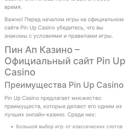
время.
Важно! Перед началом игры на официальном
сайте Pin Up Casino убедитесь, что вы
знакомы с условиями и правилами игры.
Пин Ап Казино –
Официальный сайт Pin Up
Casino
Преимущества Pin Up Casino
Pin Up Casino предлагает множество
преимуществ, которые делают его одним из
лучших онлайн-казино. Среди них:
Большой выбор игр: от классических слотов