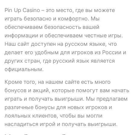
Pin Up Casino – это место, где вы можете
играть безопасно и комфортно. Мы
обеспечиваем безопасность вашей
информации и обеспечиваем честные игры.
Наш сайт доступен на русском языке, что
делает его удобным для игроков из России и
других стран, где русский язык является
официальным.
Кроме того, на нашем сайте есть много
бонусов и акций, которые помогут вам начать
играть и получать выигрыши. Мы предлагаем
различные бонусы для новых игроков и
лояльных клиентов, чтобы вы могли
насладиться игрой и получать выигрыши.