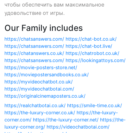
чтобы обеспечить вам максимальное
удовольствие от игры.
Our Family includes
https://chatsanswers.com/
https://chat-bot.co.uk/
https://chatsanswers.com/
https://chat-bot.live/
https://chatanswers.co.uk/
https://chatrobot.co.uk/
https://chatsanswers.com/
https://lookingattoys.com/
https://movie-posters-store.net/
https://moviepostersandbooks.co.uk/
https://myvideochatbot.co.uk/
https://myvideochatbotai.com/
https://originalcinemaposters.co.uk/
https://realchatbotai.co.uk/
https://smile-time.co.uk/
https://the-luxury-corner.co.uk/
https://the-luxury-
corner.com/
https://the-luxury-corner.net/
https://the-
luxury-corner.org/
https://videochatbotai.com/