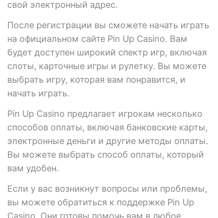
свой электронный адрес.
После регистрации вы сможете начать играть
на официальном сайте Pin Up Casino. Вам
будет доступен широкий спектр игр, включая
слоты, карточные игры и рулетку. Вы можете
выбрать игру, которая вам понравится, и
начать играть.
Pin Up Casino предлагает игрокам несколько
способов оплаты, включая банковские карты,
электронные деньги и другие методы оплаты.
Вы можете выбрать способ оплаты, который
вам удобен.
Если у вас возникнут вопросы или проблемы,
вы можете обратиться к поддержке Pin Up
Casino. Они готовы помочь вам в любое