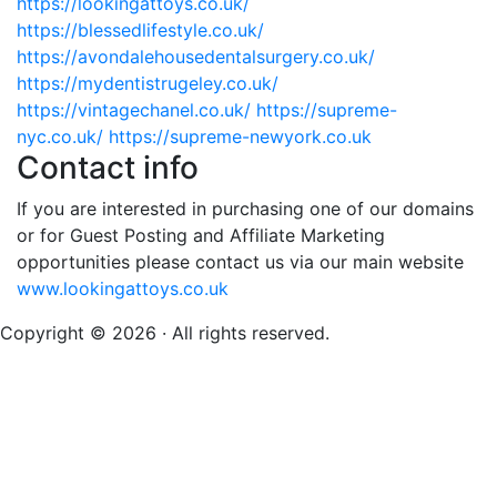
https://lookingattoys.co.uk/
https://blessedlifestyle.co.uk/
https://avondalehousedentalsurgery.co.uk/
https://mydentistrugeley.co.uk/
https://vintagechanel.co.uk/
https://supreme-
nyc.co.uk/
https://supreme-newyork.co.uk
Contact info
If you are interested in purchasing one of our domains
or for Guest Posting and Affiliate Marketing
opportunities please contact us via our main website
www.lookingattoys.co.uk
Copyright © 2026 · All rights reserved.