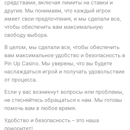
средствами, включая лимиты на ставки и
другие. Мы понимаем, что каждый игрок
имеет свои предпочтения, и мы сделали все,
чтобы обеспечить вам максимальную
свободу выбора.
В целом, мы сделали все, чтобы обеспечить
вам максимальное удобство и безопасность в
Pin Up Casino. Мы уверены, что вы будете
наслаждаться игрой и получать удовольствие
от процесса.
Если у вас возникнут вопросы или проблемы,
не стесняйтесь обращаться к нам. Мы готовы
помочь вам в любое время.
Удобство и безопасность – это наша
приоритет!