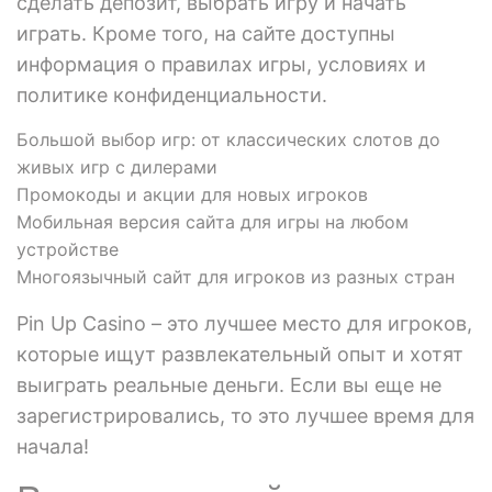
сделать депозит, выбрать игру и начать
играть. Кроме того, на сайте доступны
информация о правилах игры, условиях и
политике конфиденциальности.
Большой выбор игр: от классических слотов до
живых игр с дилерами
Промокоды и акции для новых игроков
Мобильная версия сайта для игры на любом
устройстве
Многоязычный сайт для игроков из разных стран
Pin Up Casino – это лучшее место для игроков,
которые ищут развлекательный опыт и хотят
выиграть реальные деньги. Если вы еще не
зарегистрировались, то это лучшее время для
начала!