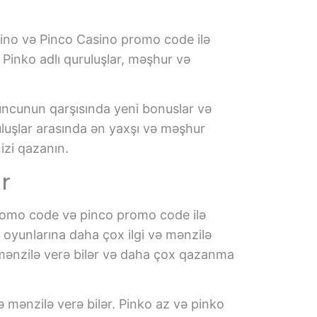
asino və Pinco Casino promo code ilə
 Pinko adlı quruluşlar, məşhur və
yuncunun qarşısında yeni bonuslar və
uluşlar arasında ən yaxşı və məşhur
izi qazanın.
r
 promo code və pinco promo code ilə
ın oyunlarına daha çox ilgi və mənzilə
 mənzilə verə bilər və daha çox qazanma
ə mənzilə verə bilər. Pinko az və pinko