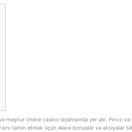
və məşhur online casino siyahısında yer alır. Pinco və 
ını təmin etmək üçün əlavə bonuslar və aksiyalar tək