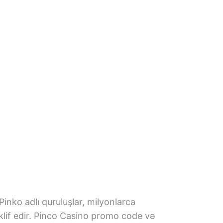
Pinko adlı quruluşlar, milyonlarca
lif edir. Pinco Casino promo code və