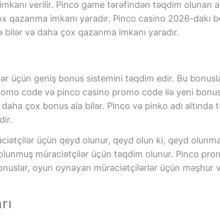
 imkanı verilir. Pinco game tərəfindən təqdim olunan 
çox qazanma imkanı yaradır. Pinco casino 2026-dakı bo
rə bilər və daha çox qazanma imkanı yaradır.
ər üçün geniş bonus sistemini təqdim edir. Bu bonuslar,
promo code və pinco casino promo code ilə yeni bonusl
r daha çox bonus ala bilər. Pinco və pinko adı altınd
dir.
ciətçilər üçün qeyd olunur, qeyd olun ki, qeyd olunm
d olunmuş müraciətçilər üçün təqdim olunur. Pinco pro
 bonuslar, oyun oynayan müraciətçilərlər üçün məşhur 
rı