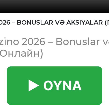
2026 – BONUSLAR VƏ AKSIYALAR
ino 2026 – Bonuslar v
 Онлайн)
▶️ OYNA