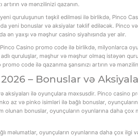
artırın və mənzilinizi qazanın.
 yeni quruluşunun təşkil edilməsi ilə birlikdə, Pinco C
a yeni bonuslar və aksiyalar təklif ediləcək. Pinco və
a ən yaxşı və məşhur casino siyahısında yer alır.
ə Pinco Casino promo code ilə birlikdə, milyonlarca o
ko adlı quruluşlar, məşhur və məşhur olmaq istəyən qur
o promo code ilə qazanma şansınızı artırın və mənzilin
2026 – Bonuslar və Aksiyala
 və aksiyaları ilə oyunçulara məxsusdir. Pinco casino
Pinko az və pinko isimləri ilə bağlı bonuslar, oyunçular
im olunan bonuslar, oyunçuların oyunlarına daha çox
ğlı məlumatlar, oyunçuların oyunlarına daha çox ilgi v