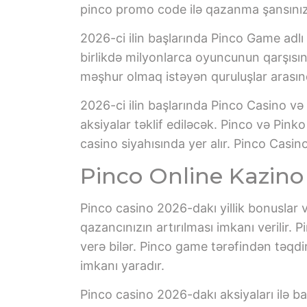
pinco promo code ilə qazanma şansınızı 
2026-ci ilin başlarında Pinco Game adlı
birlikdə milyonlarca oyuncunun qarşısınd
məşhur olmaq istəyən quruluşlar arasınd
2026-ci ilin başlarında Pinco Casino v
aksiyalar təklif ediləcək. Pinco və Pin
casino siyahısında yer alır. Pinco Casin
Pinco Online Kazino 
Pinco casino 2026-dakı yillik bonuslar
qazancınızın artırılması imkanı verilir. 
verə bilər. Pinco game tərəfindən təqd
imkanı yaradır.
Pinco casino 2026-dakı aksiyaları ilə ba