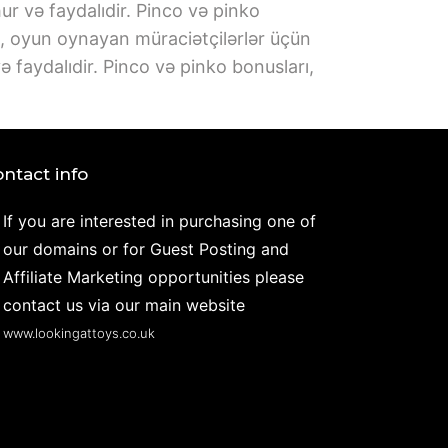
r və faydalıdir. Pinco və pinko
ı, oyun oynayan müraciətçilərlər üçün
 faydalıdir. Pinco və pinko bonusları,
ntact info
If you are interested in purchasing one of
our domains or for Guest Posting and
Affiliate Marketing opportunities please
contact us via our main website
www.lookingattoys.co.uk