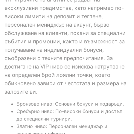
ексклузивни предимства, като например по-
високи лимити на депозит и теглене,
персонален мениджър на акаунт, бързо
обслужване на клиенти, покани за специални
събития и промоции, както и възможност за
получаване на индивидуални бонуси,
съобразени с техните предпочитания. За
достигане на VIP ниво се изисква натрупване
на определен брой лоялни точки, което
обикновено зависи от честотата и размера на
залозите ви.
Бронзово ниво: Основни бонуси и подаръци.
Сребърно ниво: По-високи бонуси и достъп
до специални турнири.
Златно ниво: Персонален мениджър и
ексклузивни оферти.