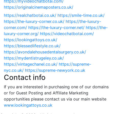
https://myvideochatbotai.com/
https://originalcinemaposters.co.uk/
https://realchatbotai.co.uk/
https://smile-time.co.uk/
https://the-luxury-corner.co.uk/
https://the-luxury-
corner.com/
https://the-luxury-corner.net/
https://the-
luxury-corner.org/
https://videochatbotai.com/
https://lookingattoys.co.uk/
https://blessedlifestyle.co.uk/
https://avondalehousedentalsurgery.co.uk/
https://mydentistrugeley.co.uk/
https://vintagechanel.co.uk/
https://supreme-
nyc.co.uk/
https://supreme-newyork.co.uk
Contact info
If you are interested in purchasing one of our domains
or for Guest Posting and Affiliate Marketing
opportunities please contact us via our main website
www.lookingattoys.co.uk