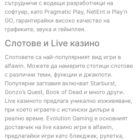
сътрудничи с водещи разработчици на
софтуер, като Pragmatic Play, NetEnt и Play’n
GO, гарантирайки високо качество на
графиките, звука и геймплея.
Слотове и Live казино
Слотовете са най-популярният вид игри в
alfawin. Можете да намерите стотици слотове
с различни теми, функции и джакпоти.
Популярни заглавия включват Starburst,
Gonzo’s Quest, Book of Dead и много други.
Live казиното предлага уникално изживяване,
при което играете с истински дилъри в
реално време. Evolution Gaming е основният
доставчик на live казино игри в alfawin,
предлагайки игри като блекджек, рулетка,