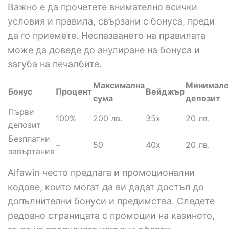
Важно е да прочетете внимателно всички
условия и правила, свързани с бонуса, преди
да го приемете. Неспазването на правилата
може да доведе до анулиране на бонуса и
загуба на печалбите.
Максимална
Минимале
Бонус
Процент
Вейджър
сума
депозит
Първи
100%
200 лв.
35x
20 лв.
депозит
Безплатни
–
50
40x
20 лв.
завъртания
Alfawin често предлага и промоционални
кодове, които могат да ви дадат достъп до
допълнителни бонуси и предимства. Следете
редовно страницата с промоции на казиното,