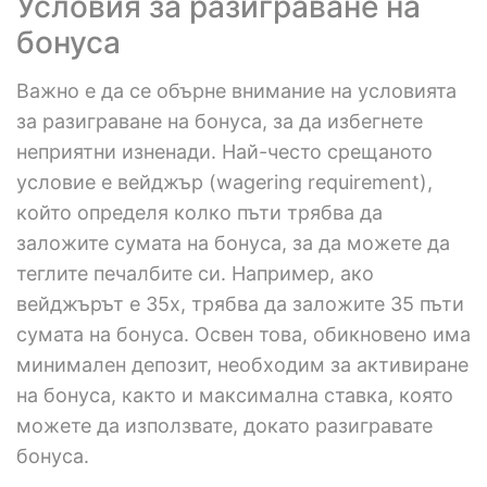
Условия за разиграване на
бонуса
Важно е да се обърне внимание на условията
за разиграване на бонуса, за да избегнете
неприятни изненади. Най-често срещаното
условие е вейджър (wagering requirement),
който определя колко пъти трябва да
заложите сумата на бонуса, за да можете да
теглите печалбите си. Например, ако
вейджърът е 35x, трябва да заложите 35 пъти
сумата на бонуса. Освен това, обикновено има
минимален депозит, необходим за активиране
на бонуса, както и максимална ставка, която
можете да използвате, докато разигравате
бонуса.