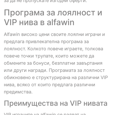
за да не пропускате изгодни оферти.
Програма за лоялност и
VIP нива в alfawin
Alfawin високо цени своите лоялни играчи и
предлага привлекателна програма за
лоялност. Колкото повече играете, толкова
повече точки трупате, които можете да
обмените за бонуси, безплатни завъртания
или други награди. Програмата за лоялност
обикновено е структурирана на различни VIP
нива, всяко от които предлага различни
предимства.
Преимущества на VIP нивата
VIP играчите на alfawin се радват на