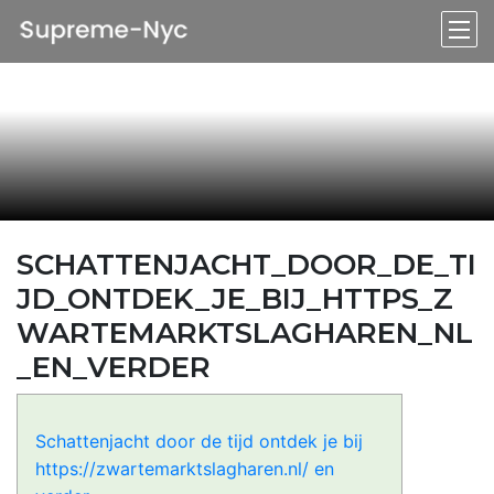
SCHATTENJACHT_DOOR_DE_TI
JD_ONTDEK_JE_BIJ_HTTPS_Z
WARTEMARKTSLAGHAREN_NL
_EN_VERDER
Schattenjacht door de tijd ontdek je bij
https://zwartemarktslagharen.nl/ en