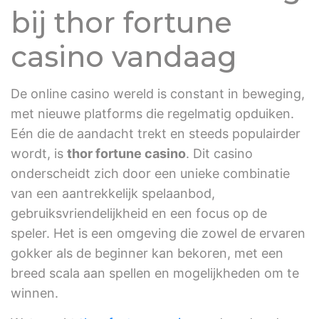
bij thor fortune
casino vandaag
De online casino wereld is constant in beweging,
met nieuwe platforms die regelmatig opduiken.
Eén die de aandacht trekt en steeds populairder
wordt, is
thor fortune casino
. Dit casino
onderscheidt zich door een unieke combinatie
van een aantrekkelijk spelaanbod,
gebruiksvriendelijkheid en een focus op de
speler. Het is een omgeving die zowel de ervaren
gokker als de beginner kan bekoren, met een
breed scala aan spellen en mogelijkheden om te
winnen.