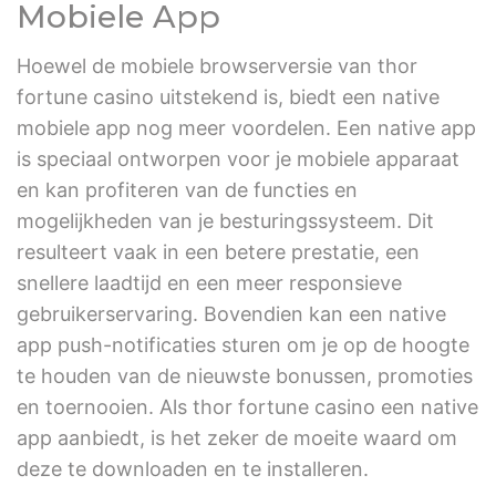
Mobiele App
Hoewel de mobiele browserversie van thor
fortune casino uitstekend is, biedt een native
mobiele app nog meer voordelen. Een native app
is speciaal ontworpen voor je mobiele apparaat
en kan profiteren van de functies en
mogelijkheden van je besturingssysteem. Dit
resulteert vaak in een betere prestatie, een
snellere laadtijd en een meer responsieve
gebruikerservaring. Bovendien kan een native
app push-notificaties sturen om je op de hoogte
te houden van de nieuwste bonussen, promoties
en toernooien. Als thor fortune casino een native
app aanbiedt, is het zeker de moeite waard om
deze te downloaden en te installeren.