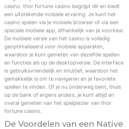
casino. thor fortune casino begrijpt dit en biedt
een uitstekende mobiele ervaring. Je kunt het
casino spelen via je mobiele browser of via een
speciale mobiele app, afhankelijk van je voorkeur.
De mobiele versie van het casino is volledig
geoptimaliseerd voor mobiele apparaten,
waardoor je kunt genieten van dezelfde spellen
en functies als op de desktopversie. De interface
is gebruiksvriendelijk en intuïtief, waardoor het
gemakkelijk is om te navigeren en je favoriete
spellen te vinden. Of je nu onderweg bent, thuis
op de bank of ergens anders, je kunt altijd en
overal genieten van het spelplezier van thor
fortune casino.
De Voordelen van een Native