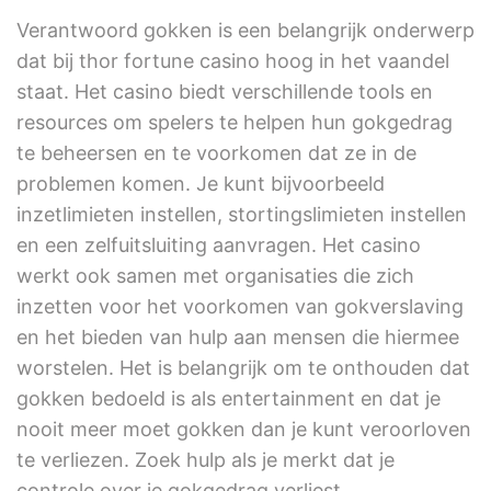
Verantwoord gokken is een belangrijk onderwerp
dat bij thor fortune casino hoog in het vaandel
staat. Het casino biedt verschillende tools en
resources om spelers te helpen hun gokgedrag
te beheersen en te voorkomen dat ze in de
problemen komen. Je kunt bijvoorbeeld
inzetlimieten instellen, stortingslimieten instellen
en een zelfuitsluiting aanvragen. Het casino
werkt ook samen met organisaties die zich
inzetten voor het voorkomen van gokverslaving
en het bieden van hulp aan mensen die hiermee
worstelen. Het is belangrijk om te onthouden dat
gokken bedoeld is als entertainment en dat je
nooit meer moet gokken dan je kunt veroorloven
te verliezen. Zoek hulp als je merkt dat je
controle over je gokgedrag verliest.