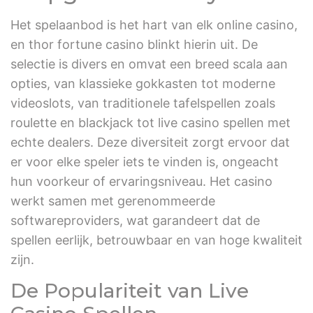
Het spelaanbod is het hart van elk online casino,
en thor fortune casino blinkt hierin uit. De
selectie is divers en omvat een breed scala aan
opties, van klassieke gokkasten tot moderne
videoslots, van traditionele tafelspellen zoals
roulette en blackjack tot live casino spellen met
echte dealers. Deze diversiteit zorgt ervoor dat
er voor elke speler iets te vinden is, ongeacht
hun voorkeur of ervaringsniveau. Het casino
werkt samen met gerenommeerde
softwareproviders, wat garandeert dat de
spellen eerlijk, betrouwbaar en van hoge kwaliteit
zijn.
De Populariteit van Live