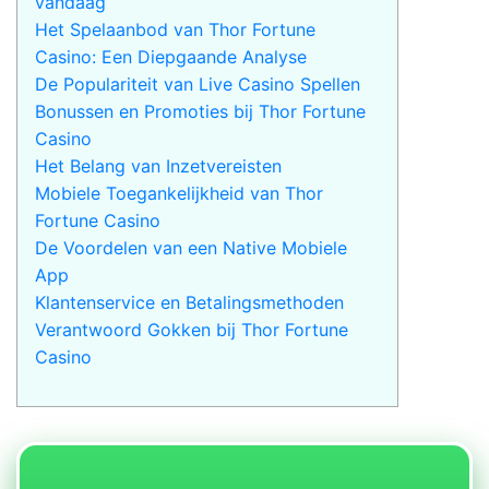
vandaag
Het Spelaanbod van Thor Fortune
Casino: Een Diepgaande Analyse
De Populariteit van Live Casino Spellen
Bonussen en Promoties bij Thor Fortune
Casino
Het Belang van Inzetvereisten
Mobiele Toegankelijkheid van Thor
Fortune Casino
De Voordelen van een Native Mobiele
App
Klantenservice en Betalingsmethoden
Verantwoord Gokken bij Thor Fortune
Casino