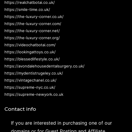
https://realchatbotai.co.uk/
https://smile-time.co.uk/
https://the-luxury-corner.co.uk/
https://the-luxury-corner.com/
https://the-luxury-corner.net/
https://the-luxury-corner.org/
https://videochatbotai.com/
https://lookingattoys.co.uk/
https://blessedlifestyle.co.uk/
https://avondalehousedentalsurgery.co.uk/
https://mydentistrugeley.co.uk/
https://vintagechanel.co.uk/
https://supreme-nyc.co.uk/
https://supreme-newyork.co.uk
Contact info
If you are interested in purchasing one of our
domains or for Guest Posting and Affiliate