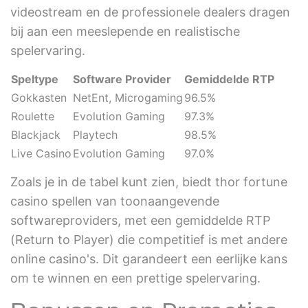
videostream en de professionele dealers dragen
bij aan een meeslepende en realistische
spelervaring.
Speltype
Software Provider
Gemiddelde RTP
Gokkasten
NetEnt, Microgaming
96.5%
Roulette
Evolution Gaming
97.3%
Blackjack
Playtech
98.5%
Live Casino
Evolution Gaming
97.0%
Zoals je in de tabel kunt zien, biedt thor fortune
casino spellen van toonaangevende
softwareproviders, met een gemiddelde RTP
(Return to Player) die competitief is met andere
online casino's. Dit garandeert een eerlijke kans
om te winnen en een prettige spelervaring.