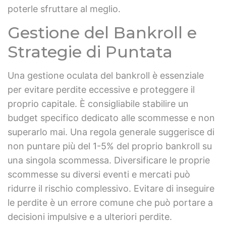
poterle sfruttare al meglio.
Gestione del Bankroll e
Strategie di Puntata
Una gestione oculata del bankroll è essenziale
per evitare perdite eccessive e proteggere il
proprio capitale. È consigliabile stabilire un
budget specifico dedicato alle scommesse e non
superarlo mai. Una regola generale suggerisce di
non puntare più del 1-5% del proprio bankroll su
una singola scommessa. Diversificare le proprie
scommesse su diversi eventi e mercati può
ridurre il rischio complessivo. Evitare di inseguire
le perdite è un errore comune che può portare a
decisioni impulsive e a ulteriori perdite.