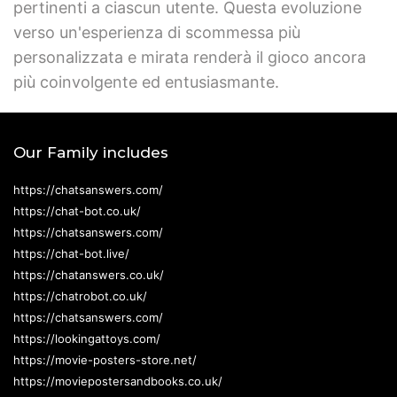
pertinenti a ciascun utente. Questa evoluzione
verso un'esperienza di scommessa più
personalizzata e mirata renderà il gioco ancora
più coinvolgente ed entusiasmante.
Our Family includes
https://chatsanswers.com/
https://chat-bot.co.uk/
https://chatsanswers.com/
https://chat-bot.live/
https://chatanswers.co.uk/
https://chatrobot.co.uk/
https://chatsanswers.com/
https://lookingattoys.com/
https://movie-posters-store.net/
https://moviepostersandbooks.co.uk/