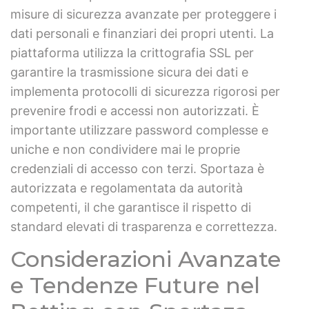
misure di sicurezza avanzate per proteggere i
dati personali e finanziari dei propri utenti. La
piattaforma utilizza la crittografia SSL per
garantire la trasmissione sicura dei dati e
implementa protocolli di sicurezza rigorosi per
prevenire frodi e accessi non autorizzati. È
importante utilizzare password complesse e
uniche e non condividere mai le proprie
credenziali di accesso con terzi. Sportaza è
autorizzata e regolamentata da autorità
competenti, il che garantisce il rispetto di
standard elevati di trasparenza e correttezza.
Considerazioni Avanzate
e Tendenze Future nel