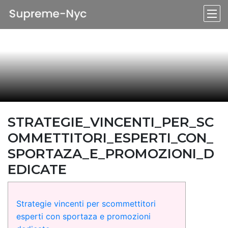
STRATEGIE_VINCENTI_PER_SC
OMMETTITORI_ESPERTI_CON_
SPORTAZA_E_PROMOZIONI_D
EDICATE
Strategie vincenti per scommettitori
esperti con sportaza e promozioni