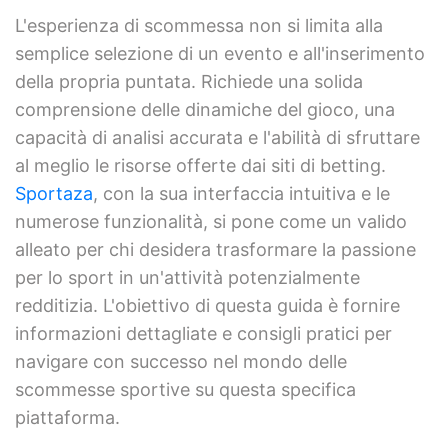
L'esperienza di scommessa non si limita alla
semplice selezione di un evento e all'inserimento
della propria puntata. Richiede una solida
comprensione delle dinamiche del gioco, una
capacità di analisi accurata e l'abilità di sfruttare
al meglio le risorse offerte dai siti di betting.
Sportaza
, con la sua interfaccia intuitiva e le
numerose funzionalità, si pone come un valido
alleato per chi desidera trasformare la passione
per lo sport in un'attività potenzialmente
redditizia. L'obiettivo di questa guida è fornire
informazioni dettagliate e consigli pratici per
navigare con successo nel mondo delle
scommesse sportive su questa specifica
piattaforma.