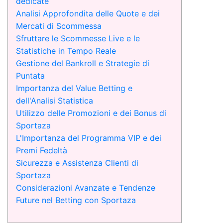
dedicate
Analisi Approfondita delle Quote e dei
Mercati di Scommessa
Sfruttare le Scommesse Live e le
Statistiche in Tempo Reale
Gestione del Bankroll e Strategie di
Puntata
Importanza del Value Betting e
dell'Analisi Statistica
Utilizzo delle Promozioni e dei Bonus di
Sportaza
L'Importanza del Programma VIP e dei
Premi Fedeltà
Sicurezza e Assistenza Clienti di
Sportaza
Considerazioni Avanzate e Tendenze
Future nel Betting con Sportaza