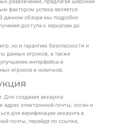
ых развлечений, предлагая широкий
ным фактором успеха является
 В данном обзоре мы подробно
лучения доступа к зеркалам до
гр, но и гарантию безопасности и
ы данных игроков, а также
улучшение интерфейса и
ых игроков и новичков.
укция
. Для создания аккаунта
к адрес электронной почты, логин и
ься для верификации аккаунта в
ой почты, перейдя по ссылке,