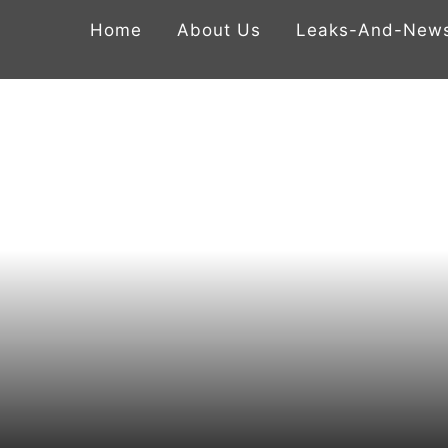
Home
About Us
Leaks-And-New