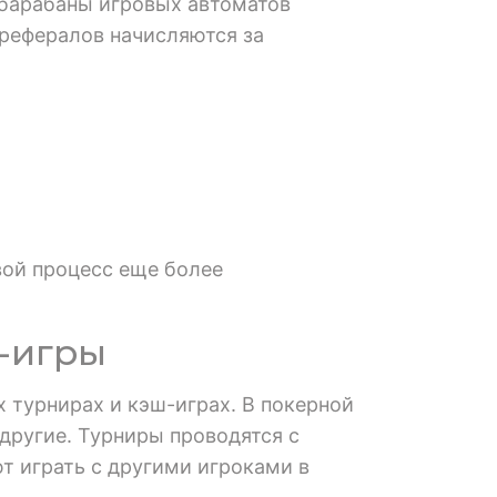
барабаны игровых автоматов
 рефералов начисляются за
вой процесс еще более
-игры
 турнирах и кэш-играх. В покерной
другие. Турниры проводятся с
 играть с другими игроками в