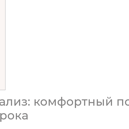
ализ: комфортный п
грока