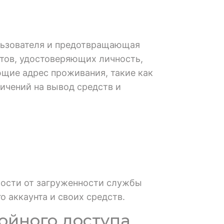
льзователя и предотвращающая
тов, удостоверяющих личность,
ющие адрес проживания, такие как
ичений на вывод средств и
мости от загруженности службы
о аккаунта и своих средств.
ойного доступа