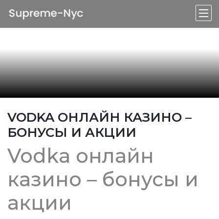
VODKA ОНЛАЙН КАЗИНО –
БОНУСЫ И АКЦИИ
Vodka онлайн
казино – бонусы и
акции