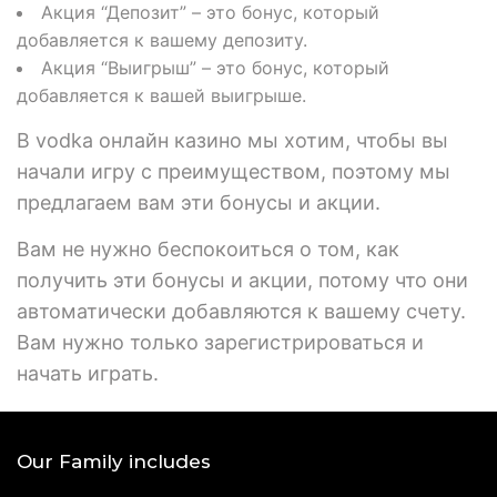
Акция “Депозит” – это бонус, который
добавляется к вашему депозиту.
Акция “Выигрыш” – это бонус, который
добавляется к вашей выигрыше.
В vodka онлайн казино мы хотим, чтобы вы
начали игру с преимуществом, поэтому мы
предлагаем вам эти бонусы и акции.
Вам не нужно беспокоиться о том, как
получить эти бонусы и акции, потому что они
автоматически добавляются к вашему счету.
Вам нужно только зарегистрироваться и
начать играть.
Our Family includes