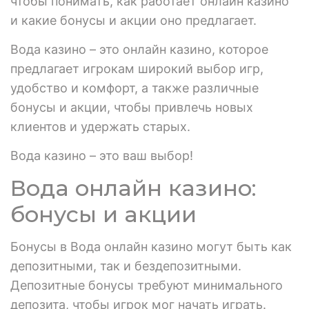
чтобы понимать, как работает онлайн казино
и какие бонусы и акции оно предлагает.
Вода казино – это онлайн казино, которое
предлагает игрокам широкий выбор игр,
удобство и комфорт, а также различные
бонусы и акции, чтобы привлечь новых
клиентов и удержать старых.
Вода казино – это ваш выбор!
Вода онлайн казино:
бонусы и акции
Бонусы в Вода онлайн казино могут быть как
депозитными, так и бездепозитными.
Депозитные бонусы требуют минимального
депозита, чтобы игрок мог начать играть.