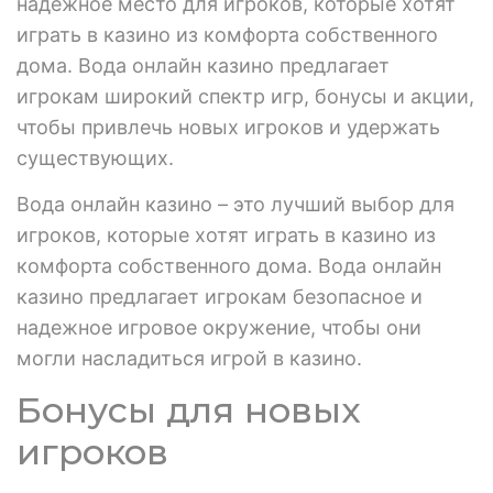
надежное место для игроков, которые хотят
играть в казино из комфорта собственного
дома. Вода онлайн казино предлагает
игрокам широкий спектр игр, бонусы и акции,
чтобы привлечь новых игроков и удержать
существующих.
Вода онлайн казино – это лучший выбор для
игроков, которые хотят играть в казино из
комфорта собственного дома. Вода онлайн
казино предлагает игрокам безопасное и
надежное игровое окружение, чтобы они
могли насладиться игрой в казино.
Бонусы для новых
игроков