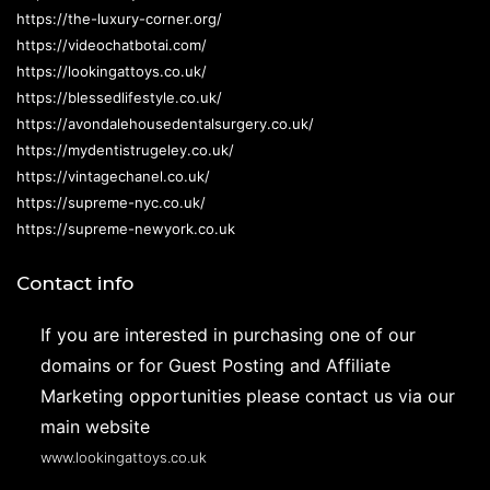
https://the-luxury-corner.org/
https://videochatbotai.com/
https://lookingattoys.co.uk/
https://blessedlifestyle.co.uk/
https://avondalehousedentalsurgery.co.uk/
https://mydentistrugeley.co.uk/
https://vintagechanel.co.uk/
https://supreme-nyc.co.uk/
https://supreme-newyork.co.uk
Contact info
If you are interested in purchasing one of our
domains or for Guest Posting and Affiliate
Marketing opportunities please contact us via our
main website
www.lookingattoys.co.uk