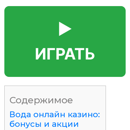
▶️
ИГРАТЬ
Содержимое
Вода онлайн казино:
бонусы и акции