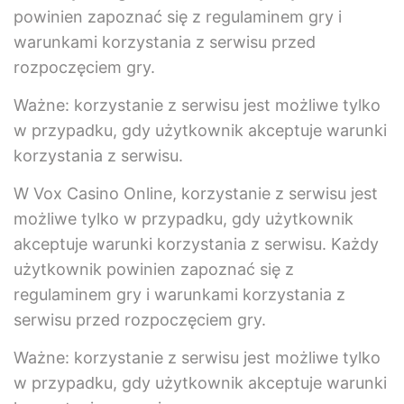
powinien zapoznać się z regulaminem gry i
warunkami korzystania z serwisu przed
rozpoczęciem gry.
Ważne: korzystanie z serwisu jest możliwe tylko
w przypadku, gdy użytkownik akceptuje warunki
korzystania z serwisu.
W Vox Casino Online, korzystanie z serwisu jest
możliwe tylko w przypadku, gdy użytkownik
akceptuje warunki korzystania z serwisu. Każdy
użytkownik powinien zapoznać się z
regulaminem gry i warunkami korzystania z
serwisu przed rozpoczęciem gry.
Ważne: korzystanie z serwisu jest możliwe tylko
w przypadku, gdy użytkownik akceptuje warunki