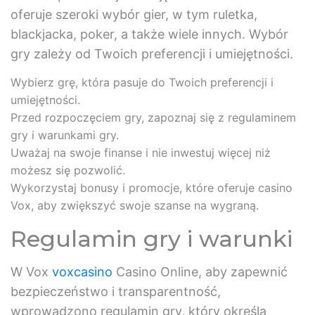
oferuje szeroki wybór gier, w tym ruletka,
blackjacka, poker, a także wiele innych. Wybór
gry zależy od Twoich preferencji i umiejętności.
Wybierz grę, która pasuje do Twoich preferencji i
umiejętności.
Przed rozpoczęciem gry, zapoznaj się z regulaminem
gry i warunkami gry.
Uważaj na swoje finanse i nie inwestuj więcej niż
możesz się pozwolić.
Wykorzystaj bonusy i promocje, które oferuje casino
Vox, aby zwiększyć swoje szanse na wygraną.
Regulamin gry i warunki
W Vox
voxcasino
Casino Online, aby zapewnić
bezpieczeństwo i transparentność,
wprowadzono regulamin gry, który określa