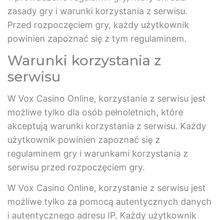
zasady gry i warunki korzystania z serwisu.
Przed rozpoczęciem gry, każdy użytkownik
powinien zapoznać się z tym regulaminem.
Warunki korzystania z
serwisu
W Vox Casino Online, korzystanie z serwisu jest
możliwe tylko dla osób pełnoletnich, które
akceptują warunki korzystania z serwisu. Każdy
użytkownik powinien zapoznać się z
regulaminem gry i warunkami korzystania z
serwisu przed rozpoczęciem gry.
W Vox Casino Online, korzystanie z serwisu jest
możliwe tylko za pomocą autentycznych danych
i autentycznego adresu IP. Każdy użytkownik