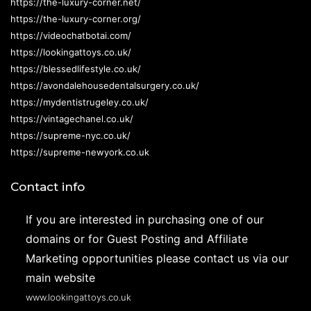
https://the-luxury-corner.net/
https://the-luxury-corner.org/
https://videochatbotai.com/
https://lookingattoys.co.uk/
https://blessedlifestyle.co.uk/
https://avondalehousedentalsurgery.co.uk/
https://mydentistrugeley.co.uk/
https://vintagechanel.co.uk/
https://supreme-nyc.co.uk/
https://supreme-newyork.co.uk
Contact info
If you are interested in purchasing one of our
domains or for Guest Posting and Affiliate
Marketing opportunities please contact us via our
main website
www.lookingattoys.co.uk