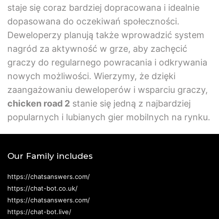
staje się coraz bardziej dopracowana i idealnie
dopasowana do oczekiwań społeczności.
Deweloperzy planują także wprowadzić system
nagród za aktywność w grze, aby zachęcić
graczy do regularnego powracania i odkrywania
nowych możliwości. Wierzymy, że dzięki
zaangażowaniu deweloperów i wsparciu graczy,
chicken road 2
stanie się jedną z najbardziej
popularnych i lubianych gier mobilnych na rynku.
Our Family includes
https://chatsanswers.com/
https://chat-bot.co.uk/
https://chatsanswers.com/
https://chat-bot.live/