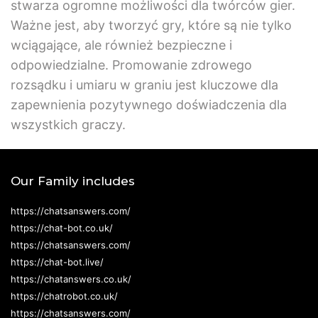
stwarza ogromne możliwości dla twórców gier.
Ważne jest, aby tworzyć gry, które są nie tylko
wciągające, ale również bezpieczne i
odpowiedzialne. Promowanie zdrowego
rozsądku i umiaru w graniu jest kluczowe dla
zapewnienia pozytywnego doświadczenia dla
wszystkich graczy.
Our Family includes
https://chatsanswers.com/
https://chat-bot.co.uk/
https://chatsanswers.com/
https://chat-bot.live/
https://chatanswers.co.uk/
https://chatrobot.co.uk/
https://chatsanswers.com/