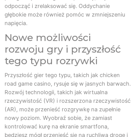
odpocząć i zrelaksować się. Oddychanie
głębokie może również pomóc w zmniejszeniu
napięcia.
Nowe możliwości
rozwoju gry i przyszłość
tego typu rozrywki
Przyszłość gier tego typu, takich jak chicken
road game casino, rysuje się w jasnych barwach.
Rozwój technologii, takich jak wirtualna
rzeczywistość (VR) i rozszerzona rzeczywistość
(AR), może przenieść rozgrywkę na zupełnie
nowy poziom. Wyobraź sobie, że zamiast
kontrolować kurę na ekranie smartfona,
będziesz mógł przenieść się na ruchliwą drogę i