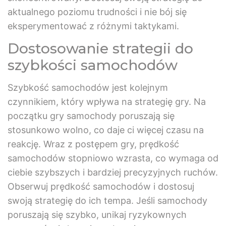
aktualnego poziomu trudności i nie bój się
eksperymentować z różnymi taktykami.
Dostosowanie strategii do
szybkości samochodów
Szybkość samochodów jest kolejnym
czynnikiem, który wpływa na strategię gry. Na
początku gry samochody poruszają się
stosunkowo wolno, co daje ci więcej czasu na
reakcję. Wraz z postępem gry, prędkość
samochodów stopniowo wzrasta, co wymaga od
ciebie szybszych i bardziej precyzyjnych ruchów.
Obserwuj prędkość samochodów i dostosuj
swoją strategię do ich tempa. Jeśli samochody
poruszają się szybko, unikaj ryzykownych