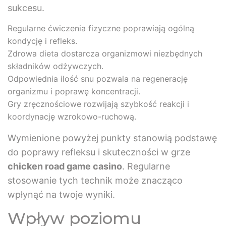
sukcesu.
Regularne ćwiczenia fizyczne poprawiają ogólną
kondycję i refleks.
Zdrowa dieta dostarcza organizmowi niezbędnych
składników odżywczych.
Odpowiednia ilość snu pozwala na regenerację
organizmu i poprawę koncentracji.
Gry zręcznościowe rozwijają szybkość reakcji i
koordynację wzrokowo-ruchową.
Wymienione powyżej punkty stanowią podstawę
do poprawy refleksu i skuteczności w grze
chicken road game casino
. Regularne
stosowanie tych technik może znacząco
wpłynąć na twoje wyniki.
Wpływ poziomu