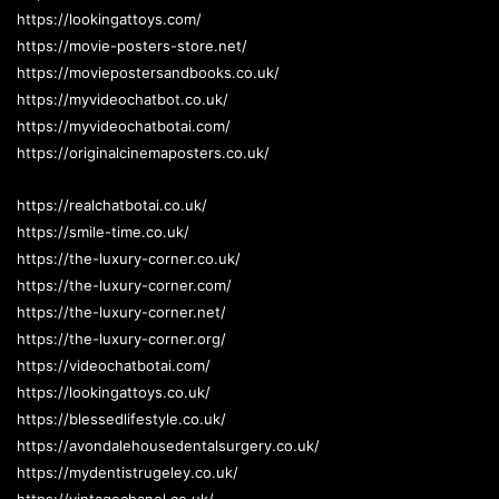
https://lookingattoys.com/
https://movie-posters-store.net/
https://moviepostersandbooks.co.uk/
https://myvideochatbot.co.uk/
https://myvideochatbotai.com/
https://originalcinemaposters.co.uk/
https://realchatbotai.co.uk/
https://smile-time.co.uk/
https://the-luxury-corner.co.uk/
https://the-luxury-corner.com/
https://the-luxury-corner.net/
https://the-luxury-corner.org/
https://videochatbotai.com/
https://lookingattoys.co.uk/
https://blessedlifestyle.co.uk/
https://avondalehousedentalsurgery.co.uk/
https://mydentistrugeley.co.uk/