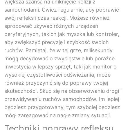
większa szansa na uniknięcie kolizji z
samochodami. Ćwicz regularnie, aby poprawić
swój refleks i czas reakcji. Możesz również
spróbować używać różnych urządzeń
peryferyjnych, takich jak myszka lub kontroler,
aby zwiększyć precyzję i szybkość swoich
ruchów. Pamiętaj, że w tej grze, milisekundy
mogą decydować o zwycięstwie lub porażce.
Inwestycja w lepszy sprzęt, taki jak monitor o
wysokiej częstotliwości odświeżania, może
również przyczynić się do poprawy twojej
skuteczności. Skup się na obserwowaniu drogi i
przewidywaniu ruchów samochodów. Im lepiej
będziesz przygotowany, tym szybciej będziesz
mógł zareagować na nagłe zmiany sytuacji.
Techniki poprawy refleksu