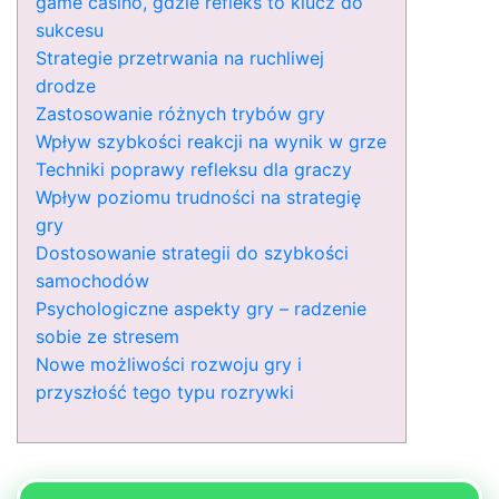
game casino, gdzie refleks to klucz do
sukcesu
Strategie przetrwania na ruchliwej
drodze
Zastosowanie różnych trybów gry
Wpływ szybkości reakcji na wynik w grze
Techniki poprawy refleksu dla graczy
Wpływ poziomu trudności na strategię
gry
Dostosowanie strategii do szybkości
samochodów
Psychologiczne aspekty gry – radzenie
sobie ze stresem
Nowe możliwości rozwoju gry i
przyszłość tego typu rozrywki