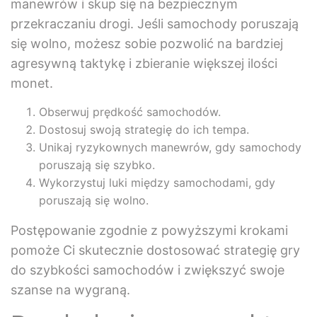
manewrów i skup się na bezpiecznym
przekraczaniu drogi. Jeśli samochody poruszają
się wolno, możesz sobie pozwolić na bardziej
agresywną taktykę i zbieranie większej ilości
monet.
Obserwuj prędkość samochodów.
Dostosuj swoją strategię do ich tempa.
Unikaj ryzykownych manewrów, gdy samochody
poruszają się szybko.
Wykorzystuj luki między samochodami, gdy
poruszają się wolno.
Postępowanie zgodnie z powyższymi krokami
pomoże Ci skutecznie dostosować strategię gry
do szybkości samochodów i zwiększyć swoje
szanse na wygraną.