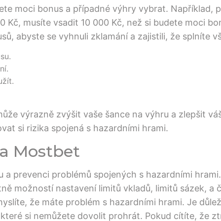
udete moci bonus a případné výhry vybrat. Napříkla
0 Kč, musíte vsadit 10 000 Kč, než si budete moci bon
ů, abyste se vyhnuli zklamání a zajistili, že splníte
su.
ní.
žít.
může výrazně zvýšit vaše šance na výhru a zlepšit váš
t si rizika spojená s hazardními hrami.
a Mostbet
u a prevenci problémů spojených s hazardními hrami. 
 možností nastavení limitů vkladů, limitů sázek, a č
yslíte, že máte problém s hazardními hrami. Je důleži
které si nemůžete dovolit prohrát. Pokud cítíte, že z