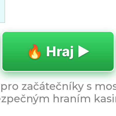
🔥 Hraj ▶️
pro začátečníky s mo
bezpečným hraním kas