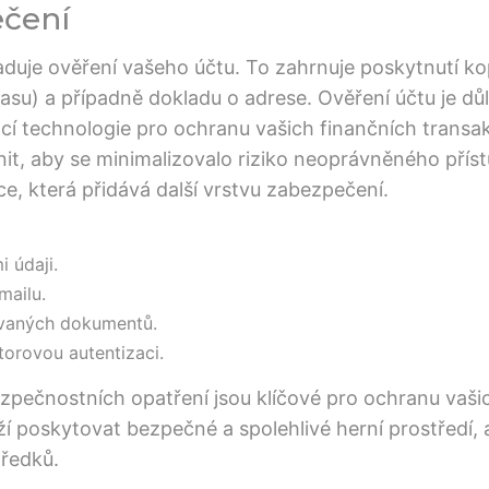
ečení
žaduje ověření vašeho účtu. To zahrnuje poskytnutí k
su) a případně dokladu o adrese. Ověření účtu je důl
cí technologie pro ochranu vašich finančních transak
ěnit, aby se minimalizovalo riziko neoprávněného přís
e, která přidává další vrstvu zabezpečení.
i údaji.
mailu.
ovaných dokumentů.
torovou autentizaci.
zpečnostních opatření jsou klíčové pro ochranu vašic
í poskytovat bezpečné a spolehlivé herní prostředí, al
tředků.