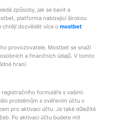
hledá způsoby, jak se bavit a
tbet, platforma nabízející širokou
e chtějí dozvědět více o
mostbet
ného provozovatele. Mostbet se snaží
 osobních a finančních údajů. V tomto
ědné hraní.
 registračního formuláře s vašimi
dešlo problémům s ověřením účtu v
em pro aktivaci účtu. Je také důležité
užeb. Po aktivaci účtu budete mít