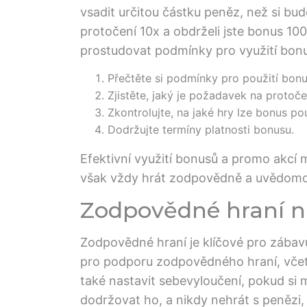
vsadit určitou částku peněz, než si b
protočení 10x a obdrželi jste bonus 100
prostudovat podmínky pro využití bonus
Přečtěte si podmínky pro použití bonu
Zjistěte, jaký je požadavek na protoče
Zkontrolujte, na jaké hry lze bonus pou
Dodržujte termíny platnosti bonusu.
Efektivní využití bonusů a promo akcí 
však vždy hrát zodpovědně a uvědomova
Zodpovědné hraní n
Zodpovědné hraní je klíčové pro zábav
pro podporu zodpovědného hraní, včetně
také nastavit sebevyloučení, pokud si m
dodržovat ho, a nikdy nehrát s penězi, 