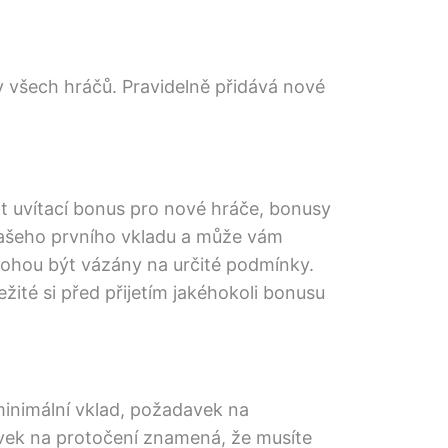
y všech hráčů. Pravidelně přidává nové
 uvítací bonus pro nové hráče, bonusy
 vašeho prvního vkladu a může vám
 mohou být vázány na určité podmínky.
ité si před přijetím jakéhokoli bonusu
minimální vklad, požadavek na
vek na protočení znamená, že musíte