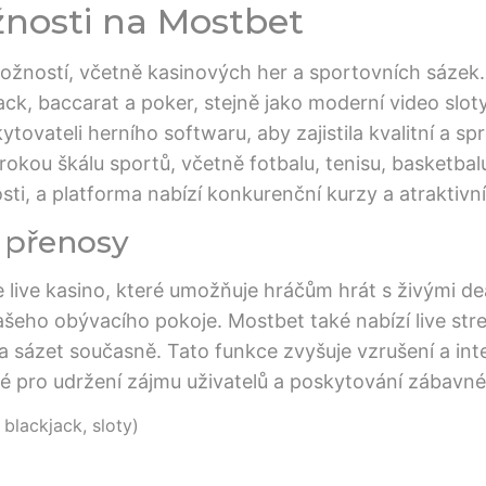
nosti na Mostbet
možností, včetně kasinových her a sportovních sázek
ckjack, baccarat a poker, stejně jako moderní video sl
tovateli herního softwaru, aby zajistila kvalitní a spr
okou škálu sportů, včetně fotbalu, tenisu, basketbal
ti, a platforma nabízí konkurenční kurzy a atraktivn
í přenosy
 live kasino, které umožňuje hráčům hrát s živými dea
ašeho obývacího pokoje. Mostbet také nabízí live st
sázet současně. Tato funkce zvyšuje vzrušení a intera
té pro udržení zájmu uživatelů a poskytování zábavn
 blackjack, sloty)