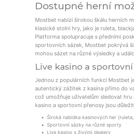
Dostupné herní mož
Mostbet nabízí širokou škálu herních 
klasické stolní hry, jako je ruleta, bla
Platforma spolupracuje s předními posky
sportovních sázek, Mostbet pokrývá šir
mohou sázet na různé výsledky a událos
Live kasino a sportovn
Jednou z populárních funkcí Mostbet je
autentický zážitek z kasina přímo do v
což umožňuje uživatelům sledovat hru a 
kasino a sportovní přenosy jsou důleži
Široká nabídka kasinových her (ruleta,
Sportovní sázky na různé sporty
Live kasino s živými dealery